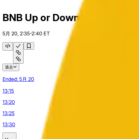
BNB Up or Down 5 m
5月 20, 2:35-2:40 ET
過去
Ended:
5月 20
13:15
13:20
13:25
13:30