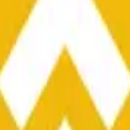
he time range specified in the title is greater than or equal to th
nformation from Chainlink, specifically the BNB/USD data strea
ink data stream BNB/USD, not according to other sources or spo
he time range specified in the title is greater than or equal to th
inlink, specifically the BNB/USD data stream available at
https:
 Chainlink data stream BNB/USD, not according to other sources