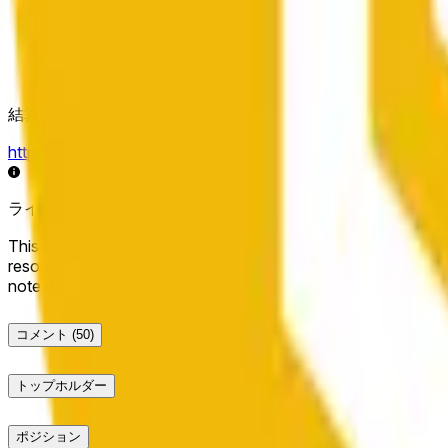
結算ソース
https://data.chain.link/streams/bnb-usd
ライブデータは数秒遅れる場合があり、他の取引所の価格動
This market will resolve to "Up" if the BNB price at the end of t
resolve to "Down". The resolution source for this market is i
note that this market is about the price according to Chainl
コメント
(50)
トップホルダー
ポジション