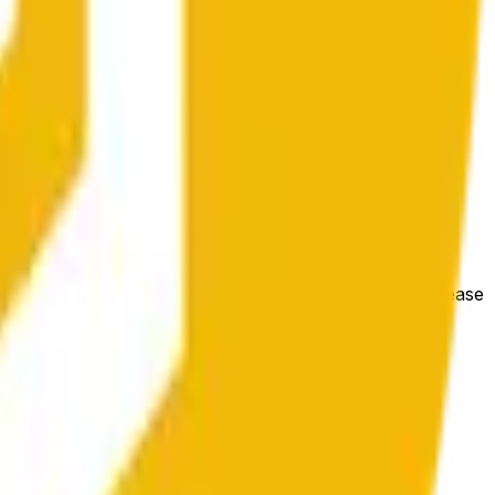
e price at the beginning of that range. Otherwise, it will
m available at https://data.chain.link/streams/bnb-usd. Please
t markets.