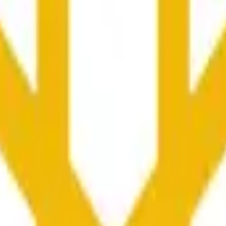
向や市場全体の状況に影響される可能性があります。
he time range specified in the title is greater than or equal to th
nformation from Chainlink, specifically the BNB/USD data strea
ink data stream BNB/USD, not according to other sources or spo