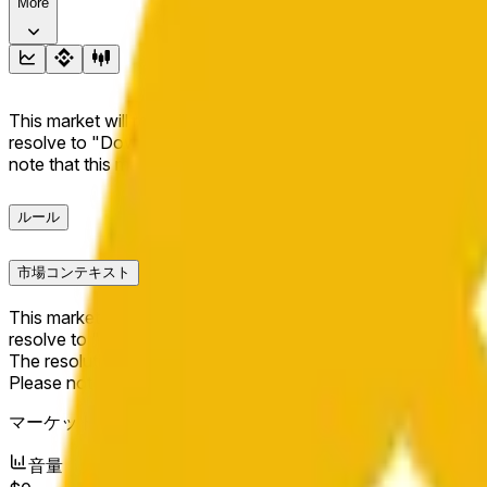
More
This market will resolve to "Up" if the BNB price at the end of t
resolve to "Down". The resolution source for this market is i
note that this market is about the price according to Chainl
ルール
市場コンテキスト
This market will resolve to "Up" if the BNB price at the end of t
resolve to "Down".
The resolution source for this market is information from Cha
Please note that this market is about the price according to
マーケット開始日：
May 19, 2026, 2:44 AM ET
音量