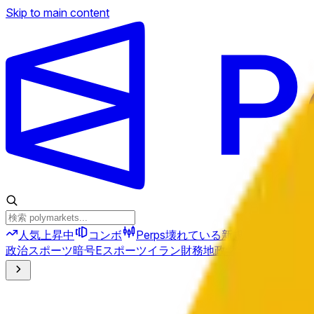
Skip to main content
人気上昇中
コンボ
Perps
壊れている
新規
政治
スポーツ
暗号
Eスポーツ
イラン
財務
地政学
テクノロジー