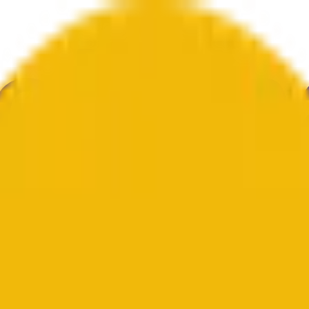
文化
エコノミー
天気
メンション
選挙
アート
その他