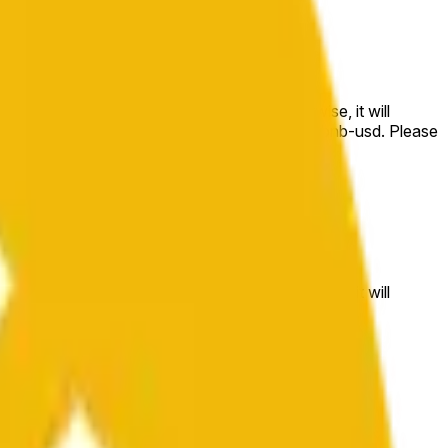
e price at the beginning of that range. Otherwise, it will
m available at https://data.chain.link/streams/bnb-usd. Please
t markets.
e price at the beginning of that range. Otherwise, it will
//data.chain.link/streams/bnb-usd
.
 or spot markets.