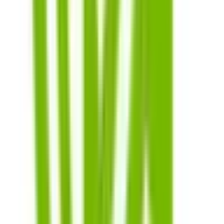
$31.0K Liq.
Ends
3か月後
Elections
·
House Elections
NV -03下院選挙の勝者
$2.9K Vol.
$24.4K Liq.
Ends
3か月後
85%
民主党