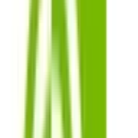
Ends
3か月後
75%
共和党
$29.6K Vol.
$4.4K Liq.
Ends
3か月後
Elections
·
House Elections
NV -01下院選挙の勝者