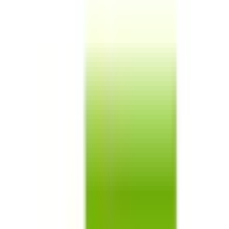
Closest Governor's Race?
$9.8K Vol.
$148K Liq.
Ends
3か月後
14%
Texas
$9.8K Vol.
$148K Liq.