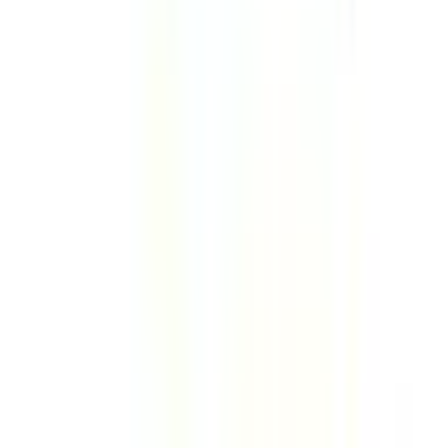
Ends
3か月後
Elections
·
US Election
2026 North Las Vegas Mayoral Election Winner
$4.6K Vol.
$3.6K Liq.
Ends
3か月後
65%
Daniele Monroe-Moreno
$4.6K Vol.