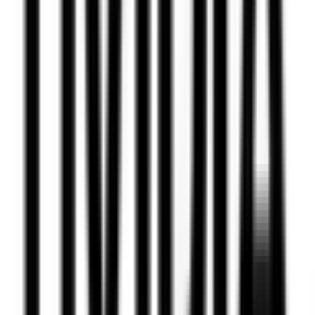
$12.4K Liq.
1
Ends
3か月後
Finance
·
Equities
2026年8月にNVIDIA （ NVDA ）はどのような打撃を受け
るでしょうか？
$45.7K Vol.
$52.7K Liq.
Ends
22日後