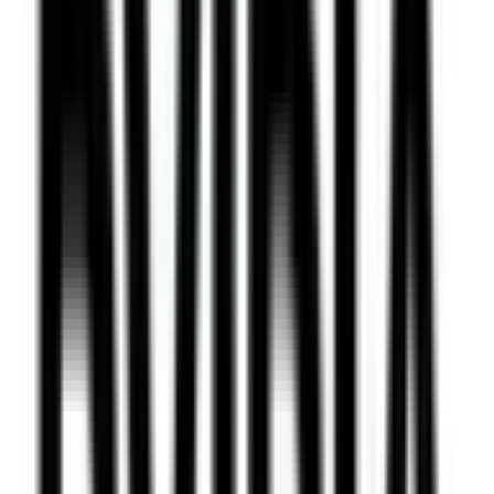
Ends
3か月後
89%
$7.6K Vol.
$11.7K Liq.
2
Ends
3か月後
Elections
·
US Election
コロラド州は、未成年のセックス人身売買業者に終身刑を科