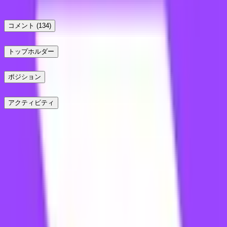
Up
コメント
(134)
トップホルダー
ポジション
アクティビティ
投稿
外部リンクに注意してください。
最新