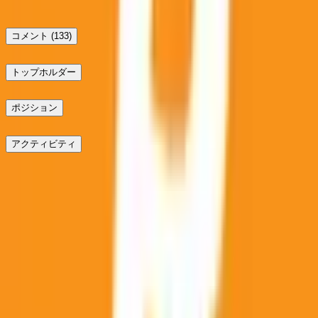
Up
コメント
(133)
トップホルダー
ポジション
アクティビティ
投稿
外部リンクに注意してください。
最新