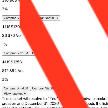
$10,908
Vol.
2%
Comprar
Sim
2.4¢
Comprar
Não
98.3¢
↓US$130B
$6,670
Vol.
1%
Comprar
Sim
1.5¢
Comprar
Não
99.3¢
↓US$125B
$12,894
Vol.
3%
Comprar
Sim
4.0¢
Comprar
Não
99.0¢
View
resolved
This market will resolve to "Yes" if Databricks' private ma
creation and December 31, 2026, reaches or exceeds the liste