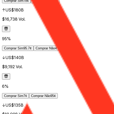
Comprar
Sim
78¢
Comprar
Não
25¢
↑US$180B
$16,738
Vol.
95%
Comprar
Sim
95.7¢
Comprar
Não
4.9¢
↓US$140B
$9,192
Vol.
6%
Comprar
Sim
7¢
Comprar
Não
95¢
↓US$135B