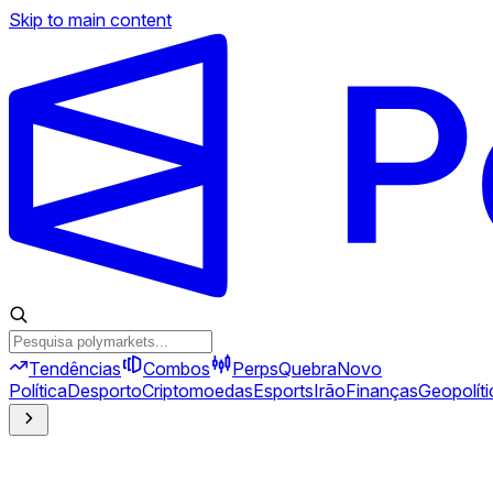
Skip to main content
Tendências
Combos
Perps
Quebra
Novo
Política
Desporto
Criptomoedas
Esports
Irão
Finanças
Geopolíti