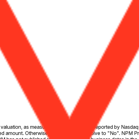
rket valuation, as measured by the NPM Price reported by Nasd
d amount. Otherwise, this market will resolve to "No". NPM Pr