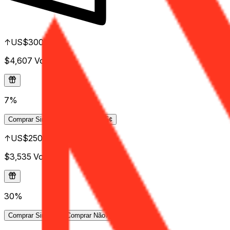
↑US$300B
$4,607
Vol.
7%
Comprar
Sim
8¢
Comprar
Não
95¢
↑US$250B
$3,535
Vol.
30%
Comprar
Sim
37¢
Comprar
Não
78¢