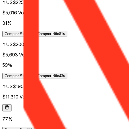
↑US$225B
$5,016
Vol.
31%
Comprar
Sim
43¢
Comprar
Não
81¢
↑US$200B
$5,693
Vol.
59%
Comprar
Sim
61¢
Comprar
Não
43¢
↑US$190B
$11,310
Vol.
77%