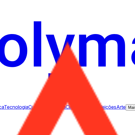
ca
Tecnologia
Cultura
Economia
Clima
Menções
Eleições
Arte
Mai