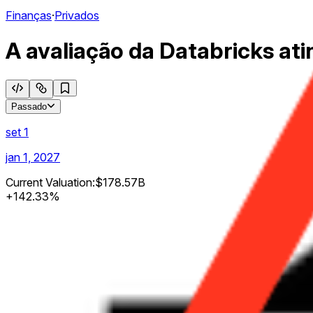
Finanças
·
Privados
A avaliação da Databricks ati
Passado
set 1
jan 1, 2027
Current Valuation:
$178.57B
+
142.33
%