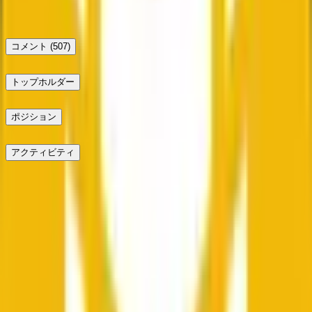
Up
コメント
(507)
トップホルダー
ポジション
アクティビティ
投稿
外部リンクに注意してください。
最新