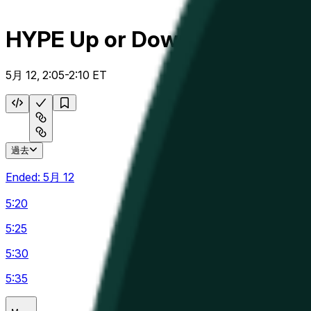
HYPE Up or Down 5 m
5月 12, 2:05-2:10 ET
過去
Ended:
5月 12
5:20
5:25
5:30
5:35