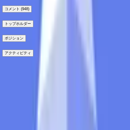
コメント
(948)
トップホルダー
ポジション
アクティビティ
投稿
外部リンクに注意してください。
最新
外部リンクに注意してください。