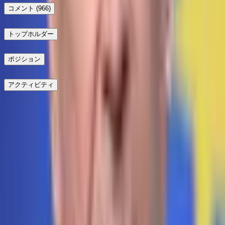
コメント
(966)
トップホルダー
ポジション
アクティビティ
投稿
外部リンクに注意してください。
最新
外部リンクに注意してください。