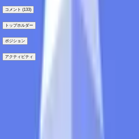
コメント
(133)
トップホルダー
ポジション
アクティビティ
投稿
外部リンクに注意してください。
最新
外部リンクに注意してください。