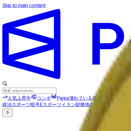
Skip to main content
人気上昇中
コンボ
Perps
壊れている
新規
政治
スポーツ
暗号
Eスポーツ
イラン
財務
地政学
テクノロジー