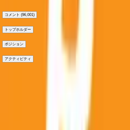
Up
コメント
(96,001)
トップホルダー
ポジション
アクティビティ
投稿
外部リンクに注意してください。
最新