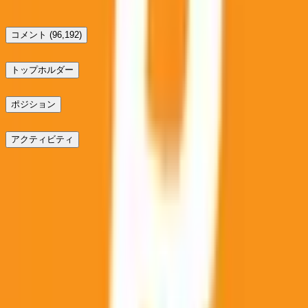
Up
コメント
(96,192)
トップホルダー
ポジション
アクティビティ
投稿
外部リンクに注意してください。
最新