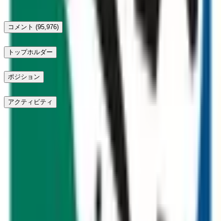
Over
コメント
(95,976)
トップホルダー
ポジション
アクティビティ
投稿
外部リンクに注意してください。
最新