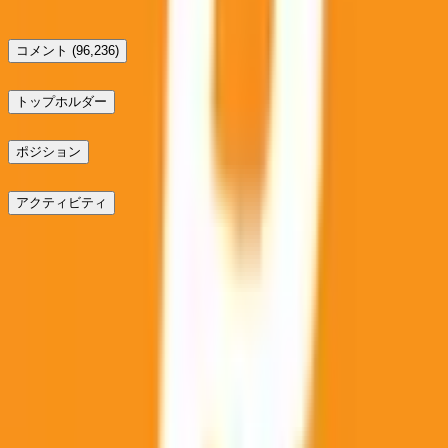
Up
コメント
(96,236)
トップホルダー
ポジション
アクティビティ
投稿
外部リンクに注意してください。
最新