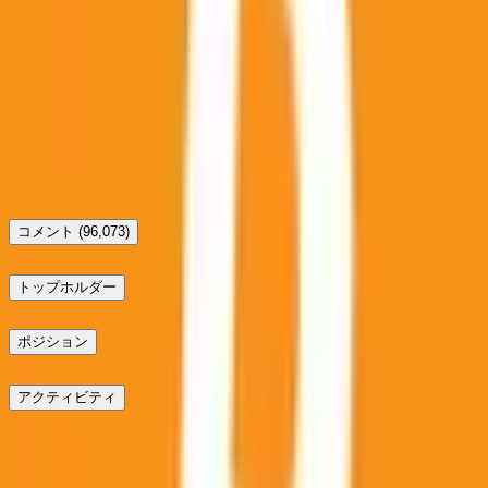
関連
stream BTC/USD, not according to other sources or spot
markets.
Bitcoin Up or Down
50%
Up
コメント
(96,073)
トップホルダー
ポジション
アクティビティ