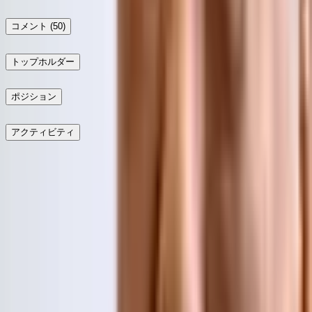
コメント
(50)
トップホルダー
ポジション
アクティビティ
投稿
外部リンクに注意してください。
最新
外部リンクに注意してください。