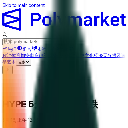
Skip to main content
热门
组合
永续合约
突发
最新
政治
体育
加密
电竞
伊朗
财务
地缘政治
科技
文化
经济
天气
提及
选
举
艺术
更多
HYPE 5分钟上涨或下跌
5月 16, 上午 12:35-上午 12:40 ET