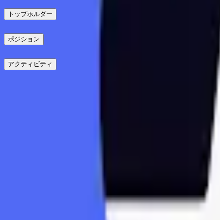
トップホルダー
ポジション
アクティビティ
投稿
外部リンクに注意してください。
最新
外部リンクに注意してください。