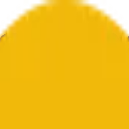
文化
エコノミー
天気
メンション
選挙
アート
その他