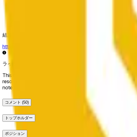
結算ソース
https://data.chain.link/streams/bnb-usd
ライブデータは数秒遅れる場合があり、他の取引所の価格動
This market will resolve to "Up" if the BNB price at the end of t
resolve to "Down". The resolution source for this market is i
note that this market is about the price according to Chainl
コメント
(50)
トップホルダー
ポジション