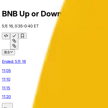
BNB Up or Down 5 m
5月 16, 0:35-0:40 ET
過去
Ended:
5月 16
11:05
11:10
11:15
11:20