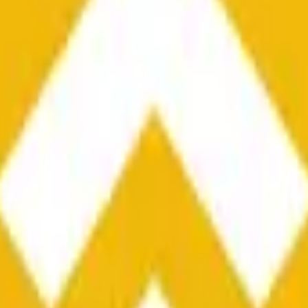
he time range specified in the title is greater than or equal to th
nformation from Chainlink, specifically the BNB/USD data strea
ink data stream BNB/USD, not according to other sources or spo
he time range specified in the title is greater than or equal to th
inlink, specifically the BNB/USD data stream available at
https:
 Chainlink data stream BNB/USD, not according to other sources