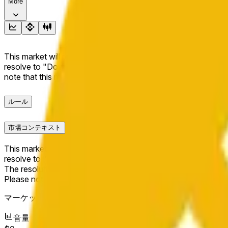
More
This market will resolve to "Up" if the BNB price at the end of t
resolve to "Down". The resolution source for this market is i
note that this market is about the price according to Chainl
ルール
市場コンテキスト
This market will resolve to "Up" if the BNB price at the end of t
resolve to "Down".
The resolution source for this market is information from Cha
Please note that this market is about the price according to
マーケット開始日：
May 15, 2026, 12:47 AM ET
音量