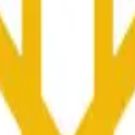
向や市場全体の状況に影響される可能性があります。
he time range specified in the title is greater than or equal to th
nformation from Chainlink, specifically the BNB/USD data strea
ink data stream BNB/USD, not according to other sources or spo