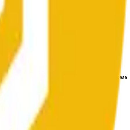
e price at the beginning of that range. Otherwise, it will
m available at https://data.chain.link/streams/bnb-usd. Please
t markets.