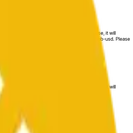
e price at the beginning of that range. Otherwise, it will
m available at https://data.chain.link/streams/bnb-usd. Please
t markets.
e price at the beginning of that range. Otherwise, it will
//data.chain.link/streams/bnb-usd
.
 or spot markets.