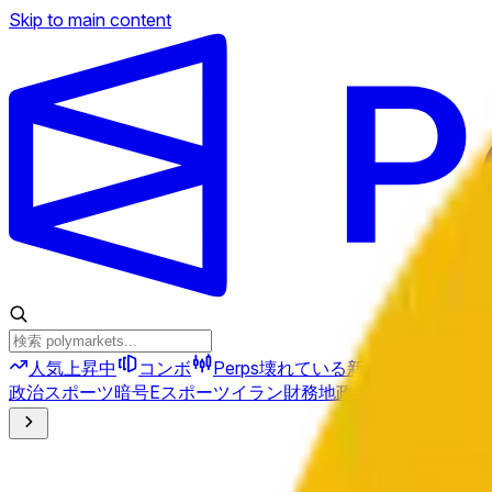
Skip to main content
人気上昇中
コンボ
Perps
壊れている
新規
政治
スポーツ
暗号
Eスポーツ
イラン
財務
地政学
テクノロジー