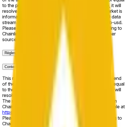
to the price at the beginning of that range. Otherwise, it will
resolve to "Down". The resolution source for this market is
information from Chainlink, specifically the BNB/USD data
stream available at https://data.chain.link/streams/bnb-usd.
Please note that this market is about the price according to
Chainlink data stream BNB/USD, not according to other
sources or spot markets.
Règles
Contexte du Marché
This market will resolve to "Up" if the BNB price at the end
of the time range specified in the title is greater than or equal
to the price at the beginning of that range. Otherwise, it will
resolve to "Down".
The resolution source for this market is information from
Chainlink, specifically the BNB/USD data stream available at
https://data.chain.link/streams/bnb-usd
.
Please note that this market is about the price according to
Chainlink data stream BNB/USD, not according to other