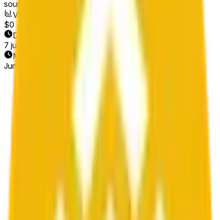
sources or spot markets.
Volume
$0
Date de fin
7 juin 2026
Marché ouvert
Jun 6, 2026, 6:23 PM ET