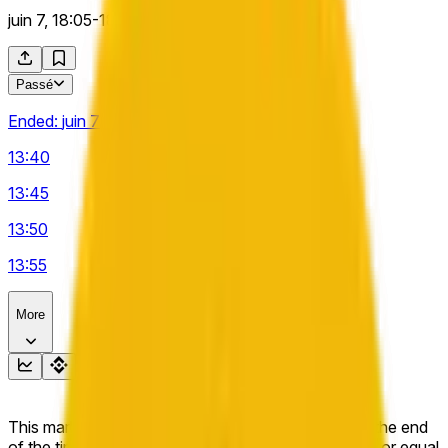
juin 7, 18:05-18:10 ET
Passé
Ended:
juin 7
13:40
13:45
13:50
13:55
More
This market will resolve to "Up" if the BNB price at the end
of the time range specified in the title is greater than or equal