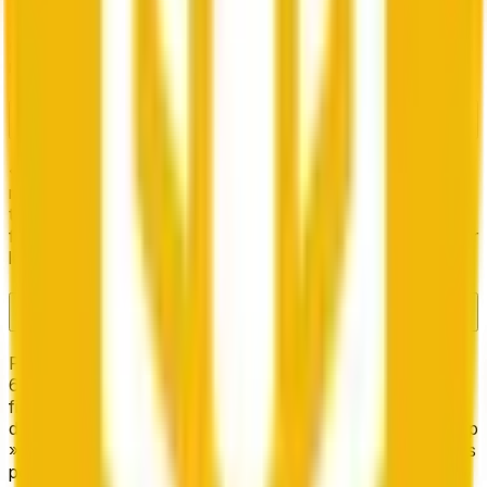
mesure que les traders réagissent aux mouvements de prix
en direct de Bnb. Les parts du résultat correct sont
échangeables contre $1 chacune lors de la résolution du
marché.
Quelle activité de trading « BNB Up or Down - June 7, 6:05PM-6:10PM
ET » a-t-il généré sur Polymarket ?
« BNB Up or Down - June 7, 6:05PM-6:10PM ET » est un
marché actif à court terme sur Polymarket. Le volume de
trading peut s'accumuler rapidement à mesure que la
fenêtre 5 minutes progresse — entrez tôt pour aider à définir
les cotes avant la fermeture de cette fenêtre.
Comment trader sur « BNB Up or Down - June 7, 6:05PM-6:10PM ET »
?
Pour trader sur « BNB Up or Down - June 7, 6:05PM-
6:10PM ET », décidez si vous pensez que le prix de Bnb
finira au-dessus ou en dessous du « Price to Beat »
d'ouverture de $593.7940 avant 6:10PM ET. Achetez « Up
» si vous pensez que le prix va monter, ou « Down » si vous
pensez qu'il va baisser. Entrez votre montant et cliquez sur