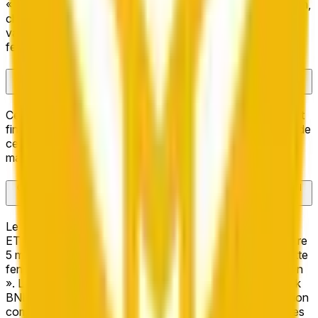
« Trader ». Si votre résultat choisi est correct à la résolution,
chaque part rapporte $1,00. S'il est incorrect, les parts
valent $0. Comme ce marché se résout en 5 minutes, la
fenêtre pour sortir de votre position est courte.
Quelles sont les cotes actuelles pour « BNB Up or Down - June 7,
6:05PM-6:10PM ET » ?
Cette fenêtre 5 minutes a été fermée et résolue. Le résultat
final était « Up ». Utilisez la navigation temporelle en haut de
cette page pour voir les fenêtres adjacentes ou trouver le
marché en direct actuel.
Comment « BNB Up or Down - June 7, 6:05PM-6:10PM ET » sera-t-il
résolu ?
Le marché « BNB Up or Down - June 7, 6:05PM-6:10PM
ET » se résout selon que le prix de Bnb à la fin de la fenêtre
5 minutes est supérieur ou égal à son prix au début de cette
fenêtre — si oui, le résultat est « Up » ; sinon c'est « Down
». La source de résolution est le flux de données Chainlink
BNB/USD. Vous pouvez consulter les critères de résolution
complets et la source de données dans la section « Règles