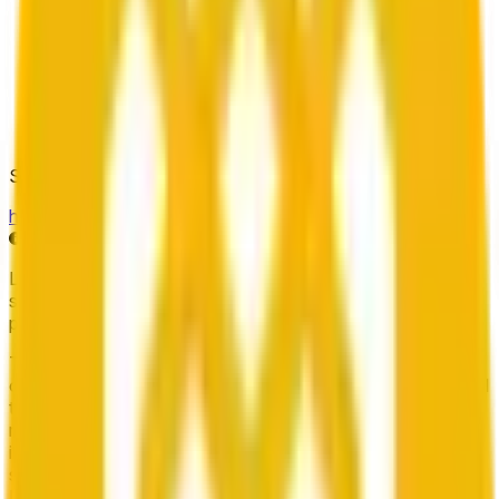
Source de résolution
https://data.chain.link/streams/bnb-usd
Les données en direct peuvent être retardées de quelques
secondes et influencées par les prix sur d'autres
plateformes et les conditions générales du marché.
This market will resolve to "Up" if the BNB price at the end
of the time range specified in the title is greater than or equal
to the price at the beginning of that range. Otherwise, it will
resolve to "Down". The resolution source for this market is
information from Chainlink, specifically the BNB/USD data
stream available at https://data.chain.link/streams/bnb-usd.
Please note that this market is about the price according to