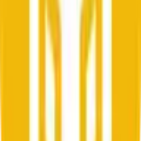
Questions fréquentes
Qu'est-ce que le marché de prédiction « BNB Up or Down - June 7,
6:05PM-6:10PM ET » ?
« BNB Up or Down - June 7, 6:05PM-6:10PM ET » est un
marché de prédiction 5 minutes sur Polymarket où les
traders achètent et vendent des parts sur la question de
savoir si le prix de Bnb finira plus haut (« Up ») ou plus bas
(« Down ») que son prix d'ouverture sur la fenêtre 5
minutes spécifiée dans le titre. La probabilité actuelle du
marché est de 100% pour « Up ». Un prix de 100% signifie
que le marché attribue collectivement une probabilité de
100% à ce résultat. Les prix sont mis à jour en temps réel à