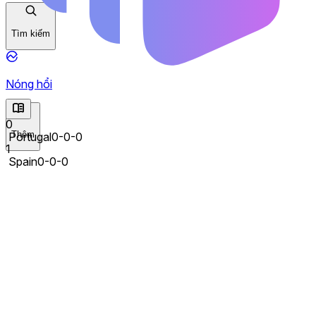
Tìm kiếm
Nóng hổi
0
Thêm
Portugal
0-0-0
1
Spain
0-0-0