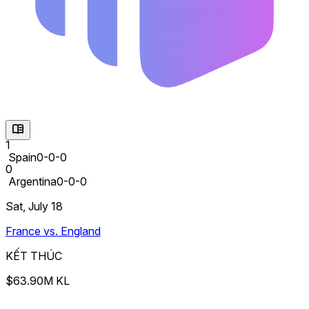
1
Spain
0-0-0
0
Argentina
0-0-0
Sat, July 18
France vs. England
KẾT THÚC
$63.90M KL