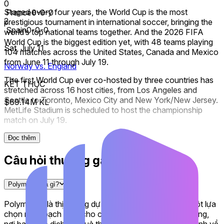
0
Staged every four years, the World Cup is the most
France
0-0-0
2
prestigious tournament in international soccer, bringing the
Spain
0-0-0
world’s top national teams together. And the 2026 FIFA
World Cup is the biggest edition yet, with 48 teams playing
Sat, July 11
104 matches across the United States, Canada and Mexico
from June 11 through July 19.
Norway vs. England
The first World Cup ever co-hosted by three countries has
KẾT THÚC
stretched across 16 host cities, from Los Angeles and
Seattle to Toronto, Mexico City and New York/New Jersey.
$69.14M KL
MetLife Stadium is scheduled to host the championship
match on July 19.
The expanded 48-team field transformed the competition.
Đọc thêm
Twelve groups of four teams opened the tournament, with
Câu hỏi thường gặp
each group winner and runner-up advancing alongside the
eight best third-place finishers to a newly-introduced Round
of 32. From there, the knockout rounds run through the
Polymarket là gì?
Round of 16, quarterfinals and semi-finals before the
championship match.
Polymarket là thị trường dự đoán lớn nhất thế giới™, một lựa
chọn minh bạch thay cho cá cược thể thao truyền thống,
That new format has produced plenty of chaos. Germany
nơi bạn giao dịch kết quả thực tế bằng hiểu biết của mình về