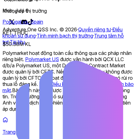
Mon, July 6
Không có thị trường
Portugal vs. Spain
Adventure One QSS Inc. ©
2026
·
Quyền riêng tư
·
Điều
KẾT THÚC
khoản sử dụng
·
Tính minh bạch thị trường
·
Trung tâm hỗ
trợ
·
Tài liệu
$50.38M KL
Polymarket hoạt động toàn cầu thông qua các pháp nhân
riêng biệt.
Polymarket US
được vận hành bởi QCX LLC
d/b/a Polymarket US, một Designated Contract Market
được quản lý bởi CFTC. Nền tảng quốc tế này không được
quản lý bởi CFTC và hoạt động độc lập. Giao dịch có rủi ro
thua lỗ đáng kể. Xem
Điều khoản dịch vụ
&
Chính sách bảo
mật
.
Bản dịch này chỉ được cung cấp cho mục đích thông
tin. Trong trường hợp có sự khác biệt giữa văn bản tiếng
Anh và bản dịch này, phiên bản tiếng Anh sẽ được ưu tiên
áp dụng.
Trang chủ