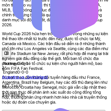
and the Netherlands were eliminated on penalty kicks in the
môn thể thao vua. Các thị trường trải rộng từ NFL, NBA,
Round of 32, while Brazil fell to Norway in the Round of 16.
MLB, NHL, bóng bầu dục đại học đến sự kiện thế giới và
Portugal, Mexico and the USMNT also went home before
chính trị, nhưng bóng đá quốc tế vẫn là một trong những
the quarterfinals. Paraguay reached the Round of 16 after
danh mục sôi động nhất, đặc biệt quanh FIFA World Cup
eliminating Germany, while Morocco, Switzerland and
2026.
Norway reached the final eight.
World Cup 2026 hứa hẹn trở thành một trong những sự kiện
The quarterfinal field mixed established powers with
thể thao lớn nhất từ trước đến nay, được tổ chức tại Mỹ,
breakthrough contenders. France, Argentina, Spain and
Canada và Mexico. Các trận đấu sẽ diễn ra ở những thành
England, joined by Belgium, Morocco, Norway and
phố lớn như Los Angeles và Seattle, cùng các địa điểm như
Switzerland. France won each of its first five matches while
MetLife Stadium tại New Jersey, rất phù hợp để mang lại trải
outscoring opponents 14-2, Spain had yet to concede a
nghiệm giải đấu đẳng cấp thế giới. Mỗi ban tổ chức địa
1
goal, and defending champion Argentina survived back-to-
Norway
0-0-0
phương cũng sẽ tổ chức sự kiện cho người hâm mộ, bao
back 3-2 thrillers in the knockout stage.
2
gồm FIFA Fan Festival.
England
0-0-0
The tournament’s biggest stars have also delivered
Argentina vs. Switzerland
Dù bạn theo dõi những đội tuyển hàng đầu như France,
throughout the group stage and knockout rounds. Lionel
Argentina, Brazil hay Belgium, hay các đối thủ đang lên như
Messi entered the quarterfinals as the top goalscorer with
KẾT THÚC
Morocco, Croatia hay Senegal, mức giá vẫn cập nhật theo
eight total goals for Argentina, followed by Kylian Mbappé
thời gian thực để phản ánh xác suất do cộng đồng tổng
and Erling Haaland with seven apiece. Harry Kane has
$48.48M KL
hợp, thường phản ứng nhanh hơn kèo nhà cái truyền thống
scored six times for England, keeping Golden Boot odds
hoặc dự đoán của chuyên gia.
moving.