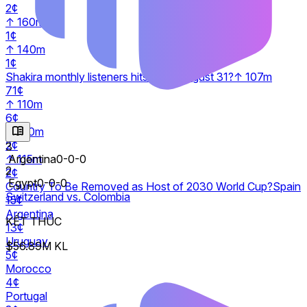
2¢
↑ 160m
1¢
↑ 140m
1¢
Shakira monthly listeners hits __ by August 31?
↑ 107m
71¢
↑ 110m
6¢
↑ 120m
2¢
3
Argentina
0-0-0
↑ 115m
2
2¢
Egypt
0-0-0
Country To Be Removed as Host of 2030 World Cup?
Spain
Switzerland vs. Colombia
15¢
Argentina
KẾT THÚC
13¢
Uruguay
$56.89M KL
5¢
Morocco
4¢
Portugal