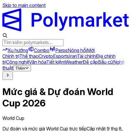
Skip to main content
Xu hướng
Combo
Perps
Nóng hổi
Mới
Chính trị
Thể thao
Crypto
Esports
Iran
Tài chính
Địa chính
trị
Công nghệ
Văn hóa
Tiết kiệm
Weather
Đề cập
Bầu cử
Nghệ
thuật
Thêm
Mức giá & Dự đoán World
Cup 2026
World Cup
Dự đoán và mức giá World Cup trực tiếp
Cập nhật 9 thg 8,