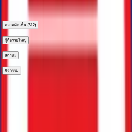
80%
ความคิดเห็น
(512)
ผู้ถือรายใหญ่
สถานะ
กิจกรรม
โพสต์
ระวังลิงก์ภายนอก
ใหม่ล่าสุด