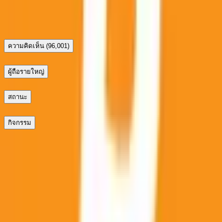
50%
Up
ความคิดเห็น
(96,001)
ผู้ถือรายใหญ่
สถานะ
กิจกรรม
โพสต์
ระวังลิงก์ภายนอก