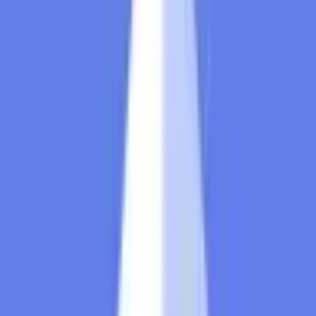
Источник определения исхода
https://data.chain.link/streams/bnb-usd
Данные в реальном времени могут задерживаться на
несколько секунд и зависеть от ценовой активности
на других биржах и общих рыночных условий.
This market will resolve to "Up" if the BNB price at the end
of the time range specified in the title is greater than or equal
to the price at the beginning of that range. Otherwise, it will
resolve to "Down". The resolution source for this market is
information from Chainlink, specifically the BNB/USD data
stream available at https://data.chain.link/streams/bnb-usd.
Please note that this market is about the price according to
Chainlink data stream BNB/USD, not according to other
Связанные
sources or spot markets.