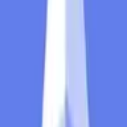
All
1H
Выиграет ли партия Линки третье по количеству мест
число в земельном парламенте Мекленбурга-Передней
Померании на выборах 2026 года?
51%
Да
Bitcoin Up or Down
50%
Up
Ethereum Up or Down