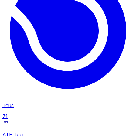
UEL
102
Leagues Cup
202
Tous
71
ATP Tour