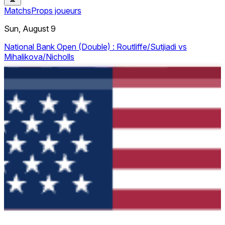
Matchs
Props joueurs
Sun, August 9
Erovnuli Liga
National Bank Open (Double) : Routliffe/Sutjiadi vs
Mihalikova/Nicholls
Betri deildin
14:00
$0.00 Vol