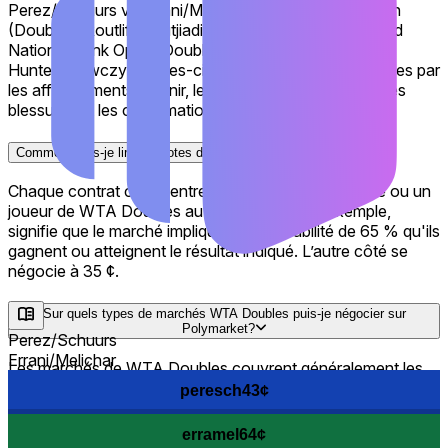
Perez/Schuurs vs Errani/Melichar, National Bank Open
(Double) : Routliffe/Sutjiadi vs Mihalikova/Nicholls, and
National Bank Open (Double) : Siniakova/Zhang vs
Hunter/Krawczyk. Celles-ci sont généralement motivées par
les affrontements à venir, les dernières nouvelles sur les
blessures et les confirmations d’alignement.
Comment puis-je lire les cotes de WTA Doubles en centimes?
Chaque contrat coûte entre 0 ¢ et 100 ¢. Une équipe ou un
joueur de WTA Doubles au prix de 65 ¢, par exemple,
signifie que le marché implique une probabilité de 65 % qu'ils
gagnent ou atteignent le résultat indiqué. L’autre côté se
négocie à 35 ¢.
Sur quels types de marchés WTA Doubles puis-je négocier sur
Polymarket?
Perez/Schuurs
Errani/Melichar
Les marchés de WTA Doubles couvrent généralement les
résultats des matchs et des matchs individuels, les
peresch
43¢
récompenses tout au long de la saison, les contrats à terme
des championnats et les accessoires des joueurs, le cas
erramel
64¢
échéant. La combinaison exacte dépend du calendrier de