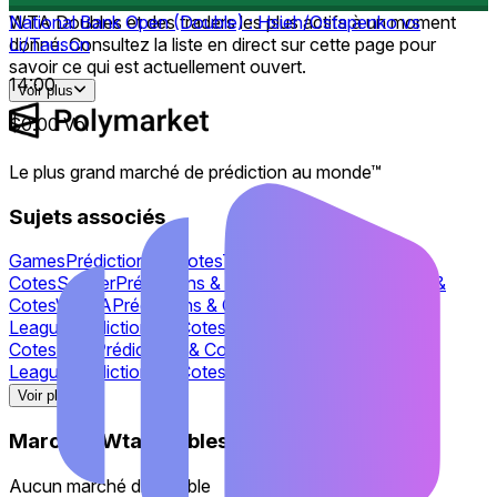
National Bank Open (Double) : Hsieh/Ostapenko vs
WTA Doubles et des traders les plus actifs à un moment
Li/Tauson
donné. Consultez la liste en direct sur cette page pour
savoir ce qui est actuellement ouvert.
14:00
Voir plus
$0.00 Vol
Le plus grand marché de prédiction au monde™
Sujets associés
Games
Prédictions & Cotes
Tennis
Prédictions &
Cotes
Soccer
Prédictions & Cotes
Baseball
Prédictions &
Cotes
WNBA
Prédictions & Cotes
UEFA Champions
League
Prédictions & Cotes
UFC
Prédictions &
Cotes
MLS
Prédictions & Cotes
UEFA Europa
League
Prédictions & Cotes
Cricket
Prédictions & Cotes
K-league
Prédictions & Cotes
FIFA
Prédictions &
Voir plus
Cotes
NFL
Prédictions & Cotes
Basketball
Prédictions &
Cotes
Golf
Prédictions & Cotes
Poker
Prédictions &
Marchés Wta Doubles populaires
Cotes
NBA
Prédictions & Cotes
PGA
Prédictions &
Cotes
Football
Prédictions & Cotes
Houston
Prédictions &
Aucun marché disponible