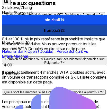
Foire aux questions
Siniakova/Zhang
Hunter/Krawczyk
Qu'est-ce qu'un marché de prédiction WTA Doubles sur Polymarket?
sinizha
81¢
Un marché de prédiction WTA Doubles permet aux traders
de prendre position sur les résultats réels de WTA Doubles.
huntkra
33¢
Chaque marché offre des actions dont le prix se situe entre
0 ¢ et 100 ¢, où le prix représente la probabilité implicite que
Mon, August 10
le résultat se produise. Vous pouvez parcourir tous les
marchés WTA Doubles en direct sur cette page.
National Bank Open (Double) : Perez/Schuurs vs
Errani/Melichar
Combien de marchés WTA Doubles sont actuellement disponibles sur
Polymarket?
14:00
Il existe actuellement 4 marchés WTA Doubles actifs, avec
$6.60 Vol
un volume de transactions combiné de $7. La liste complète
est disponible sur cette page.
Quels sont les marchés WTA Doubles les plus négociés aujourd'hui?
Les principaux marchés de WTA Doubles en termes de
volume sont actuellement National Bank Open (Double) :