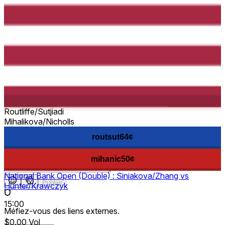
ASEAN Championship
Routliffe/Sutjiadi
Mihalikova/Nicholls
routsut
64¢
mihanic
50¢
National Bank Open (Double) : Siniakova/Zhang vs
Publier
Hunter/Krawczyk
15:00
Méfiez-vous des liens externes.
$0.00 Vol