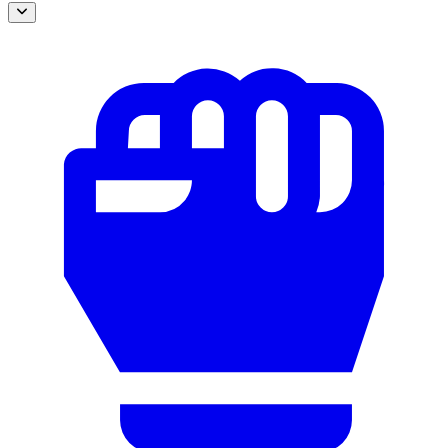
425
Australia Cup
52
Setka Cup UA (M)
307
Virslīga
4
Setka Cup MD (M)
51
Coppa Italia
109
Setka Cup CZ (M)
54
OBOS-ligaen
7
Setka Cup UA (W)
13
China League One
3