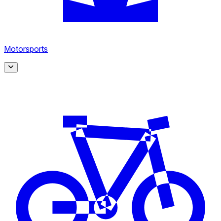
6
J1 League
Tous
Motorsports
146
56
J2 League
Zuffa
163
8
Copa Libertadores
UFC
112
36
Copa do Brasil
Power Slap
4
2