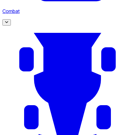
Tous
Combat
2. Bundesliga
27
86
PGA
Superettan
15
5
LIV Golf
EFL Championship
5
84
Korn Ferry Tour
Kazakhstan Premier League
7
5
Besta deild karla