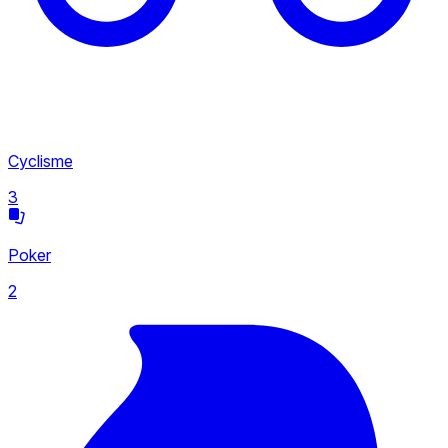
Niké liga
70
League of Ireland Premier Division
2
Tous
Cyclisme
23
3
Categoría Primera B
1
Poker
Formula 1
2
14
Scotland League Cup
4
IndyCar
5
A Lyga
2
Boxing