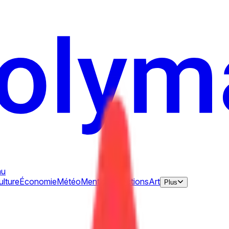
au
ulture
Économie
Météo
Mentions
Élections
Art
Plus