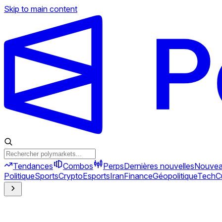
Skip to main content
Tendances
Combos
Perps
Dernières nouvelles
Nouve
Politique
Sports
Crypto
Esports
Iran
Finance
Géopolitique
Tech
C