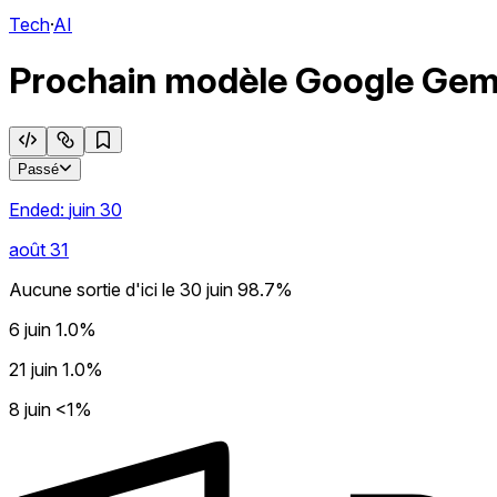
Tech
·
AI
Prochain modèle Google Gemini
Passé
Ended:
juin 30
août 31
Aucune sortie d'ici le 30 juin
98.7%
6 juin
1.0%
21 juin
1.0%
8 juin
<1%