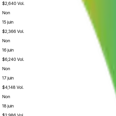
$2,640
Vol.
Non
15 juin
$2,366
Vol.
Non
16 juin
$6,240
Vol.
Non
17 juin
$4,148
Vol.
Non
18 juin
$2,986
Vol.