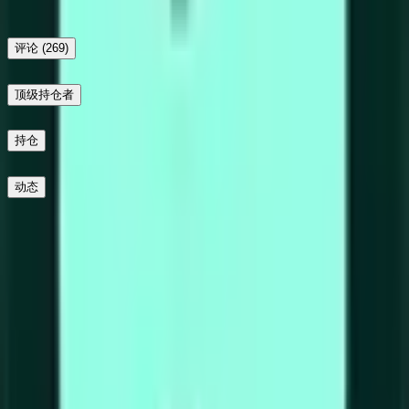
Up
评论
(269)
顶级持仓者
持仓
动态
发布
警惕外部链接哦。
最新发布