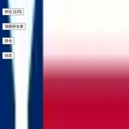
评论
(133)
顶级持仓者
持仓
动态
发布
警惕外部链接哦。
最新发布
警惕外部链接哦。