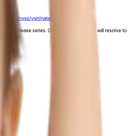
ov/nchs/nvss/vsrr/natality-dashboard.htm
).
 Rapid Release series. Otherwise, this market will resolve to
o "No".