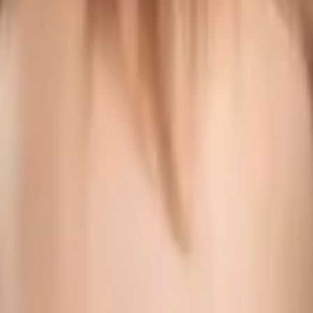
r 1,000 women aged 15–44 for Q4 2025 (see: https://www.cdc.go
ds 53.3, according to the CDC's Vital Statistics Rapid Release s
ch 31, 2027, 11:59 PM ET, this market will resolve to "No". Reso
source will be the CDC’s Vital Statistics Rapid Release.
Recent 
rths per 1,000 women ages 15-44, extending a decline that beg
h rates, and shifting cultural attitudes toward family formation
turns to the next CDC quarterly release, which could reveal wh
d methodology would quickly shift momentum.