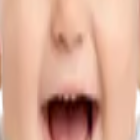
00 women aged 15–44 for Q4 2025 (see: https://www.cdc.gov/nchs/nvss
3.3, according to the CDC's Vital Statistics Rapid Release series. O
arket will resolve to "No". Resolution will be based on the first published estimate for Q1
subsequent revisions. The resolution source will be the CDC’s Vital Statistics Rapid Release.