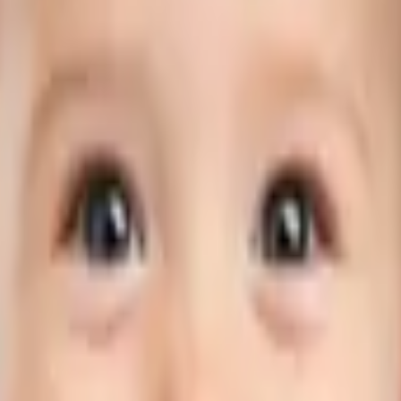
er 1,000 women aged 15–44 for Q4 2025 (see:
https://www.cdc.g
for Q1 2026 exceeds 53.3, according to the CDC's Vital Statistics
 2026 by March 31, 2027, 11:59 PM ET, this market will resolve t
1 2026, regardless of any subsequent revisions.
 Release.