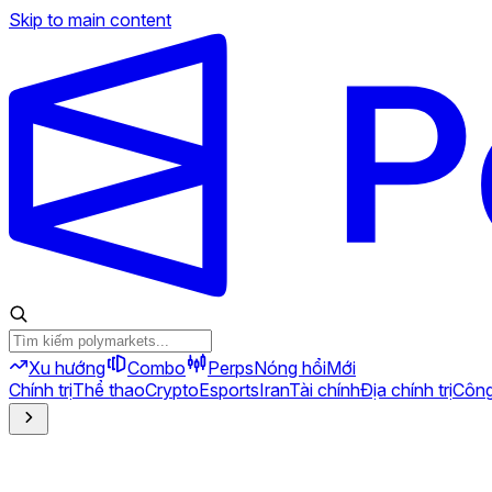
Skip to main content
Xu hướng
Combo
Perps
Nóng hổi
Mới
Chính trị
Thể thao
Crypto
Esports
Iran
Tài chính
Địa chính trị
Công