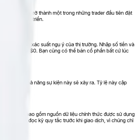
 cơ hội để bạn trở thành một trong những trader đầu tiên đặt
hị trường phát triển.
ện tại phản ánh xác suất ngụ ý của thị trường. Nhập số tiền và
" của bạn trả $0. Bạn cũng có thể bán cổ phần bất cứ lúc
rằng có 0% khả năng sự kiện này sẽ xảy ra. Tỷ lệ này cập
ên bố thắng — bao gồm nguồn dữ liệu chính thức được sử dụng
g tôi khuyên đọc kỹ quy tắc trước khi giao dịch, vì chúng chỉ