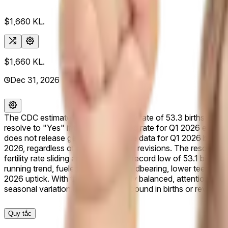
$1,660
KL.
$1,660
KL.
Dec 31, 2026
The CDC estimates a general fertility rate of 53.3 births pe
resolve to "Yes" if the initial reported rate for Q1 2026 excee
does not release general fertility rate data for Q1 2026 by Mar
2026, regardless of any subsequent revisions. The resolution 
fertility rate sliding another 1% to a record low of 53.1 bi
running trend, fueled by delayed childbearing, lower teen birt
2026 uptick. With the market closely balanced, attention now 
seasonal variation. Any surprise rebound in births or revise
Quy tắc