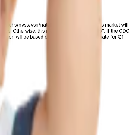
/vsrr/natality-dashboard.htm). This market will
therwise, this market will resolve to "No". If the CDC