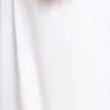
n Polymarket nơi các nhà giao dịch mua và bán cổ phần "Có" hoặ
u "Có" ở giá 0¢, thị trường tập thể cho rằng có 0% khả năng sự 
 có thể đổi lấy $1 mỗi cổ phần khi thị trường được giải quyết.