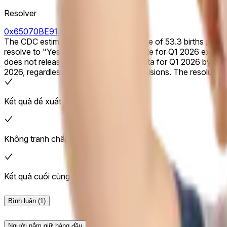
Resolver
0x65070BE91...
The CDC estimates a general fertility rate of 53.3 births per 1,0
resolve to "Yes" if the initial reported rate for Q1 2026 exceeds 5
does not release general fertility rate data for Q1 2026 by March 31, 2027, 11:59 PM ET, this m
2026, regardless of any 
Kết quả đề xuất: No
Không tranh chấp
Kết quả cuối cùng: No
Bình luận
(1)
Người nắm giữ hàng đầu