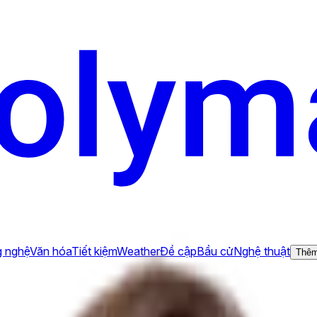
 nghệ
Văn hóa
Tiết kiệm
Weather
Đề cập
Bầu cử
Nghệ thuật
Thê