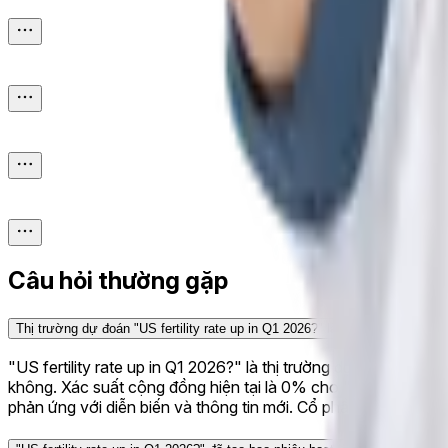
Câu hỏi thường gặp
Thị trường dự đoán "US fertility rate up in Q1 2026?" là gì?
"US fertility rate up in Q1 2026?" là thị trường dự đoán trê
không. Xác suất cộng đồng hiện tại là 0% cho "Yes." Ví dụ, nế
phản ứng với diễn biến và thông tin mới. Cổ phần đúng kết quả