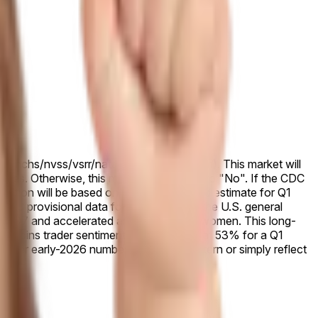
v/nchs/nvss/vsrr/natality-dashboard.htm). This market will
eries. Otherwise, this market will resolve to "No". If the CDC
lution will be based on the first published estimate for Q1
CDC provisional data for 2025 showed the U.S. general
an in 2007 and accelerated among younger women. This long-
, underpins trader sentiment favoring “No” at 53% for a Q1
ether early-2026 numbers break the pattern or simply reflect