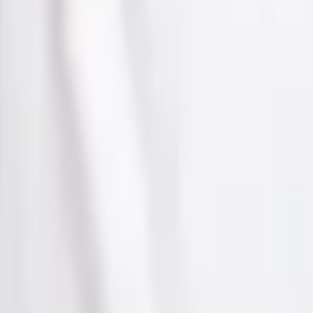
ên Polymarket?
trên Polymarket, mở vào Apr 27, 2026. Là thị trường sớm, đây là
ấu trang này để theo dõi khối lượng và hoạt động giao dịch khi t
chọn bạn tin câu trả lời là "Có" hay "Không." Mỗi phía có giá hi
Có," mỗi cổ phần trả $1. Nếu kết quả là "Không," cổ phần "Có
0% cho "Yes." Điều này có nghĩa cộng đồng Polymarket hiện tin 
ín hiệu liên tục cập nhật về điều thị trường kỳ vọng sẽ xảy ra.
nh nghĩa chính xác điều gì cần xảy ra để mỗi kết quả được tuy
ủ trong phần "Quy tắc" trên trang này phía trên bình luận. Chún
 cách thị trường được thanh toán.