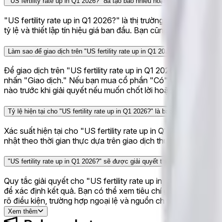
"US fertility rate up in Q1 2026?" đã tạo bao nhiêu hoạt động giao dịch tr
"US fertility rate up in Q1 2026?" là thị trường mới được tạo 
tỷ lệ và thiết lập tín hiệu giá ban đầu. Bạn cũng có thể đánh d
Làm sao để giao dịch trên "US fertility rate up in Q1 2026?"?
Để giao dịch trên "US fertility rate up in Q1 2026?," chỉ cần 
nhấn "Giao dịch." Nếu bạn mua cổ phần "Có" và kết quả là "
nào trước khi giải quyết nếu muốn chốt lời hoặc cắt lỗ.
Tỷ lệ hiện tại cho "US fertility rate up in Q1 2026?" là bao nhiêu?
Xác suất hiện tại cho "US fertility rate up in Q1 2026?" là 
nhật theo thời gian thực dựa trên giao dịch thực tế, cung cấp t
"US fertility rate up in Q1 2026?" sẽ được giải quyết thế nào?
Quy tắc giải quyết cho "US fertility rate up in Q1 2026?" đị
để xác định kết quả. Bạn có thể xem tiêu chí giải quyết đầy đ
rõ điều kiện, trường hợp ngoại lệ và nguồn chính xác quản lý
Xem thêm