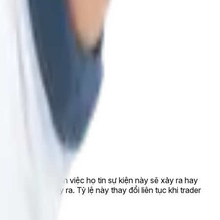
c "Không" dựa trên việc họ tin sự kiện này sẽ xảy ra hay
kiện này sẽ xảy ra. Tỷ lệ này thay đổi liên tục khi trader