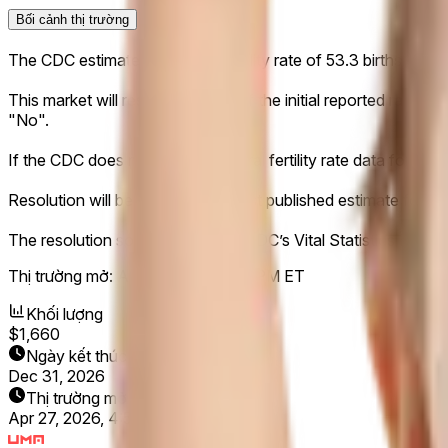
Bối cảnh thị trường
The CDC estimates a general fertility rate of 53.3 births p
This market will resolve to "Yes" if the initial reported rate 
"No".
If the CDC does not release general fertility rate data for Q1
Resolution will be based on the first published estimate for Q
The resolution source will be the CDC’s Vital Statistics Rapid
Thị trường mở:
Apr 27, 2026, 4:53 PM ET
Khối lượng
$1,660
Ngày kết thúc
Dec 31, 2026
Thị trường mở
Apr 27, 2026, 4:53 PM ET