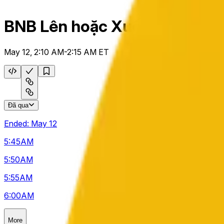
BNB Lên hoặc Xuống 5m
May 12, 2:10 AM-2:15 AM ET
Đã qua
Ended:
May 12
5:45
AM
5:50
AM
5:55
AM
6:00
AM
More