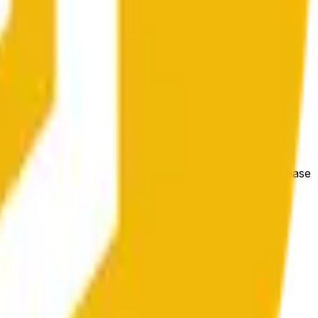
g hơn.
e price at the beginning of that range. Otherwise, it will
m available at https://data.chain.link/streams/bnb-usd. Please
t markets.