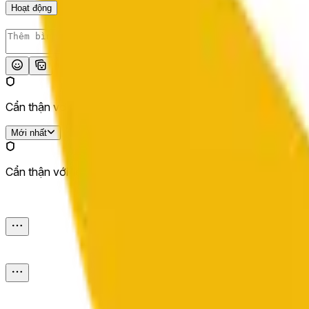
Hoạt động
Đăng
Cẩn thận với liên kết bên ngoài.
Mới nhất
Cẩn thận với liên kết bên ngoài.