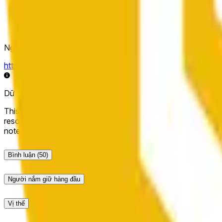
Nguồn giải quyết
https://data.chain.link/streams/bnb-usd
Dữ liệu trực tiếp có thể bị trễ vài giây và có thể bị ảnh hưởng
This market will resolve to "Up" if the BNB price at the end of t
resolve to "Down". The resolution source for this market is i
note that this market is about the price according to Chainl
Bình luận
(50)
Người nắm giữ hàng đầu
Vị thế