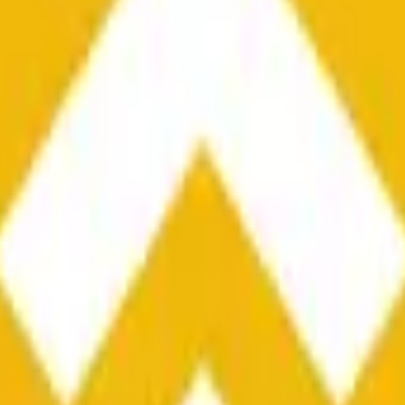
he time range specified in the title is greater than or equal to th
nformation from Chainlink, specifically the BNB/USD data strea
ink data stream BNB/USD, not according to other sources or spo
he time range specified in the title is greater than or equal to th
inlink, specifically the BNB/USD data stream available at
https:
 Chainlink data stream BNB/USD, not according to other sources