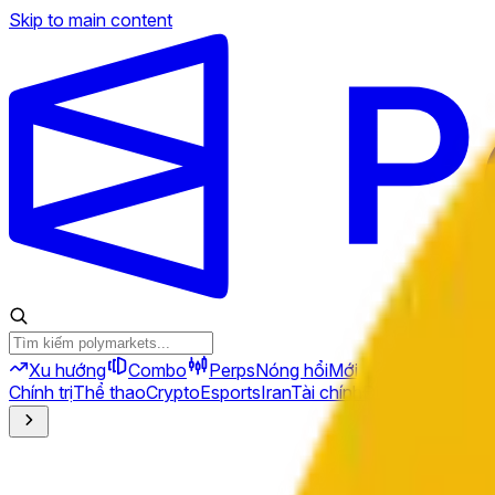
Skip to main content
Xu hướng
Combo
Perps
Nóng hổi
Mới
Chính trị
Thể thao
Crypto
Esports
Iran
Tài chính
Địa chính trị
Công