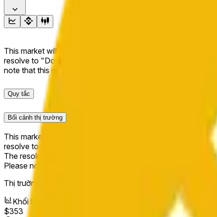
This market will resolve to "Up" if the BNB price at the end of t
resolve to "Down". The resolution source for this market is i
note that this market is about the price according to Chainl
Quy tắc
Bối cảnh thị trường
This market will resolve to "Up" if the BNB price at the end of t
resolve to "Down".
The resolution source for this market is information from Cha
Please note that this market is about the price according to
Thị trường mở:
May 11, 2026, 2:20 AM ET
Khối lượng
$353