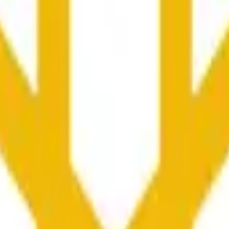
 bởi hoạt động giá trên các sàn khác và điều kiện thị trường rộn
he time range specified in the title is greater than or equal to th
nformation from Chainlink, specifically the BNB/USD data strea
ink data stream BNB/USD, not according to other sources or spo