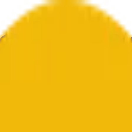
 nghệ
Văn hóa
Tiết kiệm
Weather
Đề cập
Bầu cử
Nghệ thuật
Thê