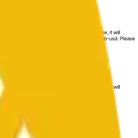
e price at the beginning of that range. Otherwise, it will
m available at https://data.chain.link/streams/bnb-usd. Please
t markets.
e price at the beginning of that range. Otherwise, it will
//data.chain.link/streams/bnb-usd
.
 or spot markets.