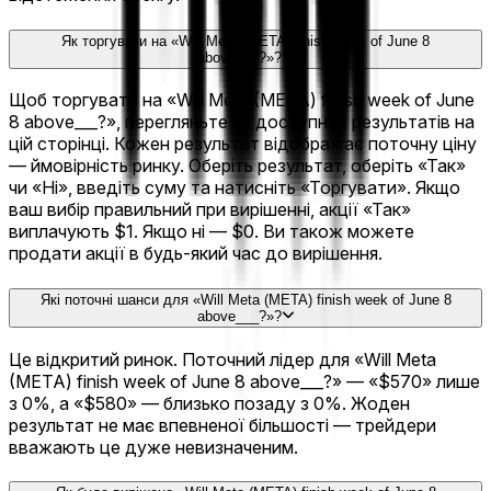
Як торгувати на «Will Meta (META) finish week of June 8
above___?»?
Щоб торгувати на «Will Meta (META) finish week of June
8 above___?», перегляньте 13 доступних результатів на
цій сторінці. Кожен результат відображає поточну ціну
— ймовірність ринку. Оберіть результат, оберіть «Так»
чи «Ні», введіть суму та натисніть «Торгувати». Якщо
ваш вибір правильний при вирішенні, акції «Так»
виплачують $1. Якщо ні — $0. Ви також можете
продати акції в будь-який час до вирішення.
Які поточні шанси для «Will Meta (META) finish week of June 8
above___?»?
Це відкритий ринок. Поточний лідер для «Will Meta
(META) finish week of June 8 above___?» — «$570» лише
з 0%, а «$580» — близько позаду з 0%. Жоден
результат не має впевненої більшості — трейдери
вважають це дуже невизначеним.