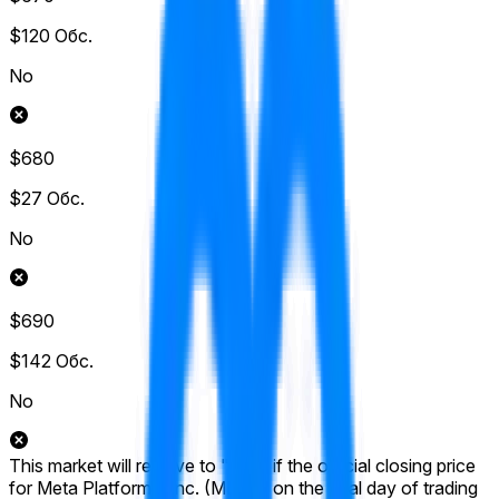
$120
Обс.
No
$680
$27
Обс.
No
$690
$142
Обс.
No
This market will resolve to "Yes" if the official closing price
for Meta Platforms, Inc. (META) on the final day of trading