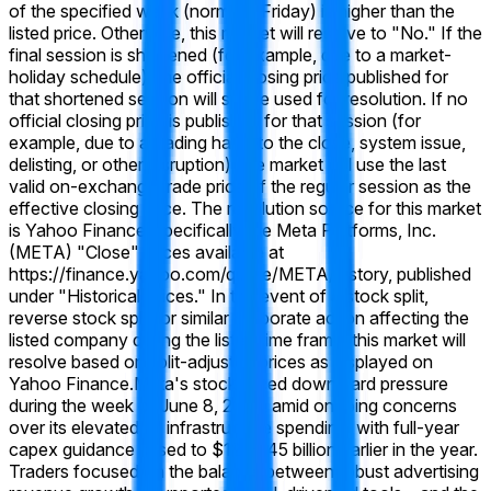
of the specified week (normally Friday) is higher than the
listed price. Otherwise, this market will resolve to "No." If the
final session is shortened (for example, due to a market-
holiday schedule), the official closing price published for
that shortened session will still be used for resolution. If no
official closing price is published for that session (for
example, due to a trading halt into the close, system issue,
delisting, or other disruption), the market will use the last
valid on-exchange trade price of the regular session as the
effective closing price. The resolution source for this market
is Yahoo Finance, specifically the Meta Platforms, Inc.
(META) "Close" prices available at
https://finance.yahoo.com/quote/META/history, published
under "Historical Prices." In the event of a stock split,
reverse stock split, or similar corporate action affecting the
listed company during the listed time frame, this market will
resolve based on split-adjusted prices as displayed on
Yahoo Finance.
Meta's stock faced downward pressure
during the week of June 8, 2026, amid ongoing concerns
over its elevated AI infrastructure spending, with full-year
capex guidance raised to $125-145 billion earlier in the year.
Traders focused on the balance between robust advertising