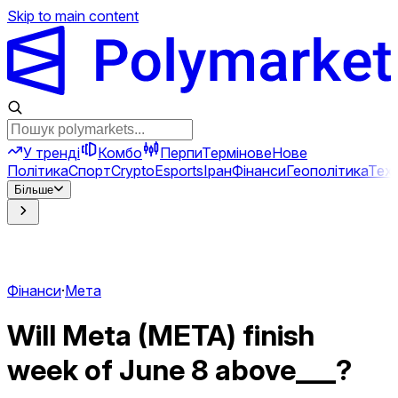
Skip to main content
У тренді
Комбо
Перпи
Термінове
Нове
Політика
Спорт
Crypto
Esports
Іран
Фінанси
Геополітика
Техн
Більше
Фінанси
·
Мета
Will Meta (META) finish
week of June 8 above___?