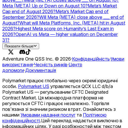
above___?
Meta (META) closes above ___ on August 10?
Meta (META) Up or Down on August 10?
Meta’s Market
Cap end of August 2026?
Meta’s Market Cap end of
September 2026?
Will Meta (META) close above ___ end of
August?
What will Meta Platforms, Inc. (META) hit in August
2026?
Highest Meta score on Humanity’s Last Exam in
2026?
OpenAI vs Meta — higher valuation on December
31?
Will Meta launch a USD stablecoin in 2026?
Показати більше
Adventure One QSS Inc. ©
2026
·
Конфіденційність
·
Умови
використання
·
Чесність ринків
·
Центр
допомоги
·
Документація
Polymarket працює глобально через окремі юридичні
особи.
Polymarket US
управляється QCX LLC d/b/a
Polymarket US — регульованим CFTC Designated
Contract Market. Ця міжнародна платформа не
регулюється CFTC і працює незалежно. Торгівля
пов'язана зі значним ризиком втрат. Ознайомтесь з
нашими
Умовами надання послуг
та
Політикою
конфіденційності
.
Цей переклад надається виключно в
інформаційних цілях. У разі розбіжностей між текстом