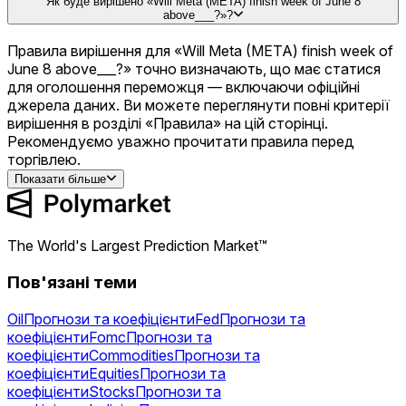
Як буде вирішено «Will Meta (META) finish week of June 8
above___?»?
Правила вирішення для «Will Meta (META) finish week of
June 8 above___?» точно визначають, що має статися
для оголошення переможця — включаючи офіційні
джерела даних. Ви можете переглянути повні критерії
вирішення в розділі «Правила» на цій сторінці.
Рекомендуємо уважно прочитати правила перед
торгівлею.
Показати більше
The World's Largest Prediction Market™
Пов'язані теми
Oil
Прогнози та коефіцієнти
Fed
Прогнози та
коефіцієнти
Fomc
Прогнози та
коефіцієнти
Commodities
Прогнози та
коефіцієнти
Equities
Прогнози та
коефіцієнти
Stocks
Прогнози та