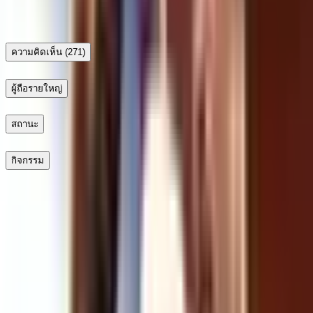
52%
Mayweather
ความคิดเห็น
(271)
ผู้ถือรายใหญ่
สถานะ
กิจกรรม
โพสต์
ระวังลิงก์ภายนอก
ใหม่ล่าสุด