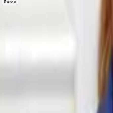
กิจกรรม
โพสต์
ระวังลิงก์ภายนอก
ใหม่ล่าสุด
ระวังลิงก์ภายนอก