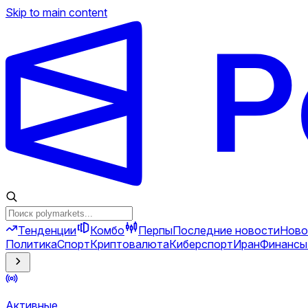
Skip to main content
Тенденции
Комбо
Перпы
Последние новости
Ново
Политика
Спорт
Криптовалюта
Киберспорт
Иран
Финансы
Активные