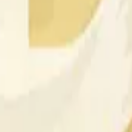
?
прогнозов часовой на Polymarket, где трейдеры покупают 
течение окна часовой, указанного в заголовке. Текущая 
ятность этого исхода в 100%. Цены обновляются в реаль
ять на $1 каждую при разрешении рынка.
 15, 11PM ET» на Polymarket?
краткосрочный рынок на Polymarket. Объём торгов может
ы до закрытия этого окна.
M ET», реши, считаешь ли ты, что цена закрытия Dogecoin