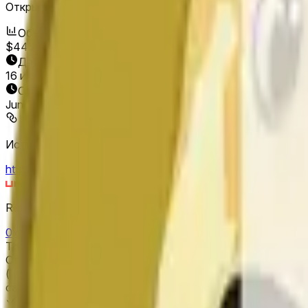
Открытие рынка:
Jun 13, 2026, 11:00 PM ET
Объем
$445
Дата окончания
16 июн. 2026 г.
Открытие рынка
Jun 13, 2026, 11:00 PM ET
Источник определения исхода
https://www.binance.com/en/trade/DOGE_USDT
Resolver
0x65070BE91...
This market will resolve to "Up" if the close price is greater 
Otherwise, this market will resolve to "Down". The resolution source for this market is information from Binance, specifically the DOGE/USDT pair
(https://www.binance.com/en/trade/DOGE_USDT). The close « C
candle is finalized. Please note that this marke