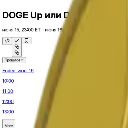
DOGE Up или Down ежечас
июня 15, 23:00 ET - июня 16, 0:00 ET
Прошлое
Ended:
июн. 16
10:00
11:00
12:00
13:00
More