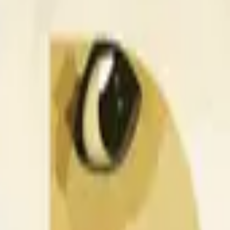
than or equal to the open price for the DOGE/USDT 1 hour candle 
 » and open « O » displayed at the top of the graph for the r
t is about the price according to Binance DOGE/USDT, not according to o