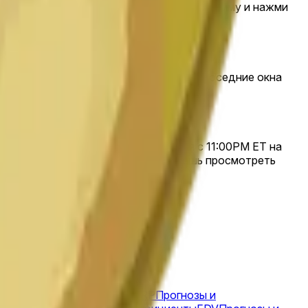
Down», если считаешь, что ниже. Введи сумму и нажми
ху этой страницы, чтобы просмотреть соседние окна
совой свечи Dogecoin/USDT, начиная с 11:00PM ET на
ия — Binance (DOGE/USDT). Ты можешь просмотреть
рогнозы и коэффициенты
XRP
Прогнозы и