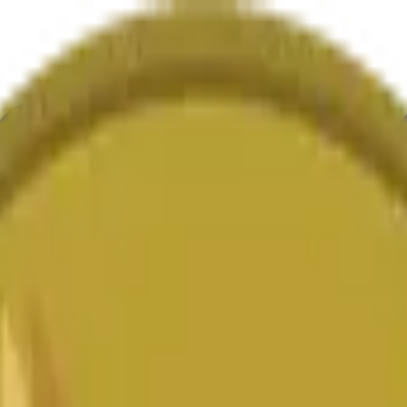
е
Геополитика
Технологии
Культура
Экономика
Погода
Упоми