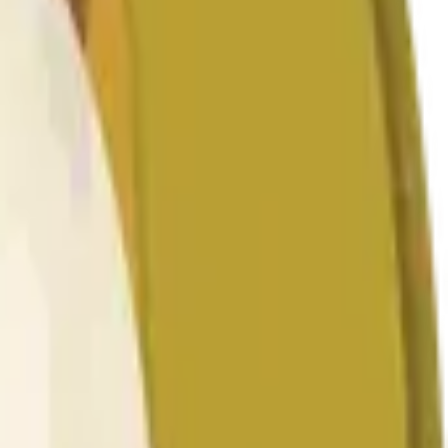
that begins on the time and date specified in the title.
elevant "1H" candle will be used once the data for that
ther exchanges or trading pairs.