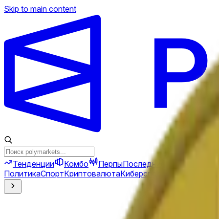
Skip to main content
Тенденции
Комбо
Перпы
Последние новости
Ново
Политика
Спорт
Криптовалюта
Киберспорт
Иран
Финансы