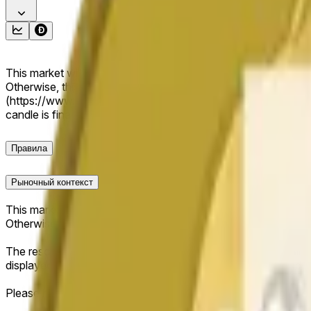
This market will resolve to "Up" if the close price is greater 
Otherwise, this market will resolve to "Down". The resolution
(https://www.binance.com/en/trade/DOGE_USDT). The close « C
candle is finalized. Please note that this market is about th
Правила
Рыночный контекст
This market will resolve to "Up" if the close price is greater 
Otherwise, this market will resolve to "Down".
The resolution source for this market is information from Bi
displayed at the top of the graph for the relevant "1H" candle 
Please note that this market is about the price according to