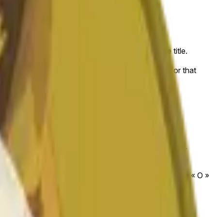
that begins on the time and date specified in the title.
lly the DOGE/USDT pair
elevant "1H" candle will be used once the data for that
 exchanges or trading pairs.
that begins on the time and date specified in the title.
.com/en/trade/DOGE_USDT
). The close « C » and open « O »
ng pairs.