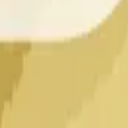
ешь, что цена закрытия будет выше цены открытия, или «
 принесёт $1,00. Если нет — акции будут стоить $0.
11PM ET»?
ый исход — «Up». Используй навигацию по времени ввер
ается на основании того, превышает ли цена закрытия ча
 «Up»; в противном случае — «Down». Источник разрешен
ой странице.
оэффициенты
Solana
Прогнозы и коэффициенты
Daily-Close
П