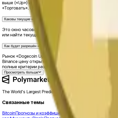
выше («Up») или ниже («Down»). Купи «Up», если счита
«Торговать». Если твой исход правильный, каждая акция
Каковы текущие коэффициенты для «Dogecoin Up or Down - June 15, 
Это окно часовой закрылось и разрешено. Окончательн
или найти текущий активный рынок.
Как будет разрешён «Dogecoin Up or Down - June 15, 11PM ET»?
Рынок «Dogecoin Up or Down - June 15, 11PM ET» разреш
Binance цену открытия или равна ей — если да, исход
полные критерии разрешения в разделе «Правила» на эт
Просмотреть больше
The World's Largest Prediction Market™
Связанные темы
Bitcoin
Прогнозы и коэффициенты
Ethereum
Прогнозы и к