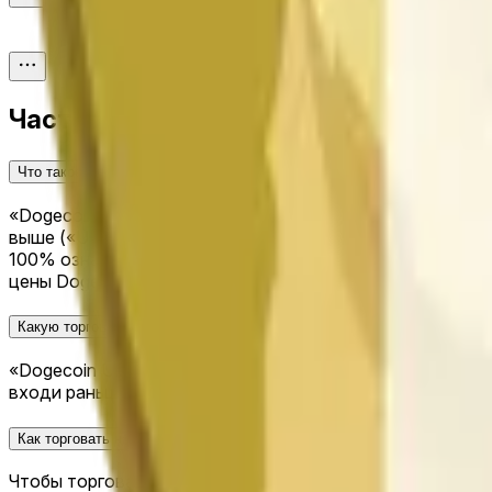
Часто задаваемые вопросы
Что такое рынок прогнозов «Dogecoin Up or Down - June 15, 11PM ET»
«Dogecoin Up or Down - June 15, 11PM ET» — это рынок 
выше («Up») или ниже («Down») своей цены открытия в 
100% означает, что рынок коллективно оценивает веро
цены Dogecoin. Акции правильного исхода можно обмен
Какую торговую активность сгенерировал «Dogecoin Up or Down - June
«Dogecoin Up or Down - June 15, 11PM ET» — активный 
входи раньше, чтобы помочь сформировать коэффициент
Как торговать на «Dogecoin Up or Down - June 15, 11PM ET»?
Чтобы торговать на «Dogecoin Up or Down - June 15, 11P