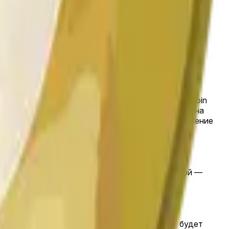
и продают акции на то, закончится ли цена Dogecoin
вероятность рынка составляет 100% для «Up». Цена
ном времени по мере реакции трейдеров на движение
 быстро расти по мере продвижения окна часовой —
 в конце свечи часовой, начиная с 11:00PM ET будет