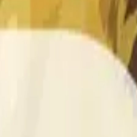
than or equal to the open price for the DOGE/USDT 1 hour candle 
 source for this market is information from Binance, specifica
 » and open « O » displayed at the top of the graph for the r
e price according to Binance DOGE/USDT, not according to other
than or equal to the open price for the DOGE/USDT 1 hour candle 
nance, specifically the DOGE/USDT pair (
https://www.binance
will be used once the data for that candle is finalized.
 Binance DOGE/USDT, not according to other exchanges or tradi