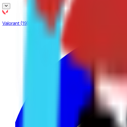
BetBoom Storm
Valorant
(
19
)
7
CCT Europe
4
Dfrag
2
ESEA
12
Esports World Cup
32
European Pro League