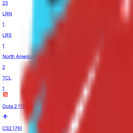
23
LRN
1
LRS
1
North American Challengers League
2
TCL
1
Dota 2
(
11
)
CS2
(
76
)