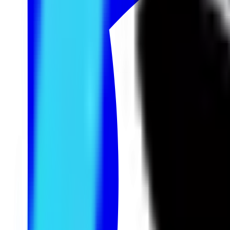
6
Tipsport Cup
4
United21
2
Winline Star Series
3