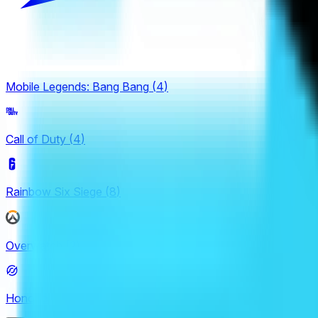
Mobile Legends: Bang Bang
(
4
)
Call of Duty
(
4
)
Rainbow Six Siege
(
8
)
Overwatch
(
2
)
Honor of Kings
(
26
)