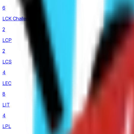
6
LCK Challengers League
2
LCP
2
LCS
4
LEC
8
LIT
4
LPL