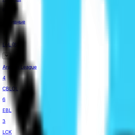
Активные
LoL
(
88
)
Arabian League
4
CBLOL
6
EBL
3
LCK