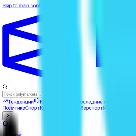
Skip to main content
Тенденции
Комбо
Перпы
Последние новости
Ново
Политика
Спорт
Криптовалюта
Киберспорт
Иран
Финансы
Главная