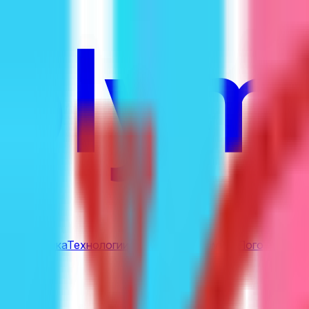
е
Геополитика
Технологии
Культура
Экономика
Погода
Упоми