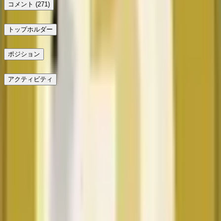
コメント
(271)
トップホルダー
ポジション
アクティビティ
投稿
外部リンクに注意してください。
最新
外部リンクに注意してください。