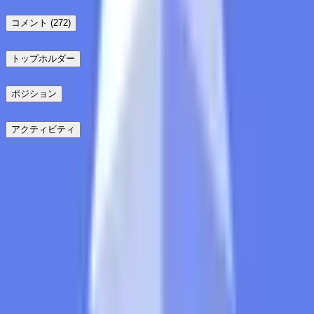
コメント
(272)
トップホルダー
ポジション
アクティビティ
投稿
外部リンクに注意してください。
最新
外部リンクに注意してください。