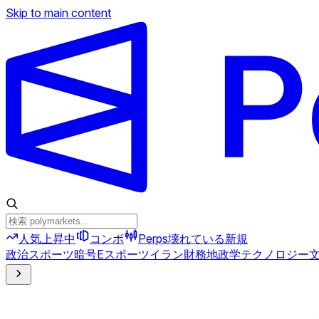
Skip to main content
人気上昇中
コンボ
Perps
壊れている
新規
政治
スポーツ
暗号
Eスポーツ
イラン
財務
地政学
テクノロジー