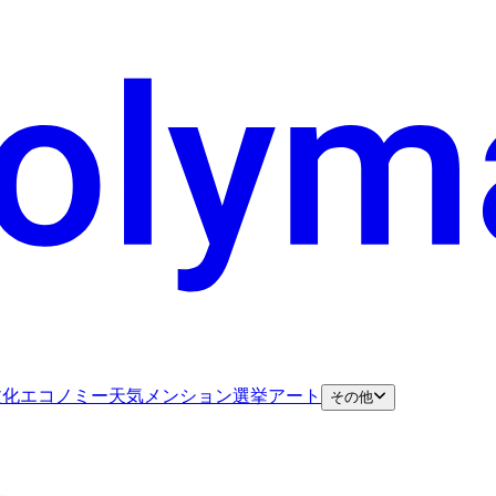
文化
エコノミー
天気
メンション
選挙
アート
その他