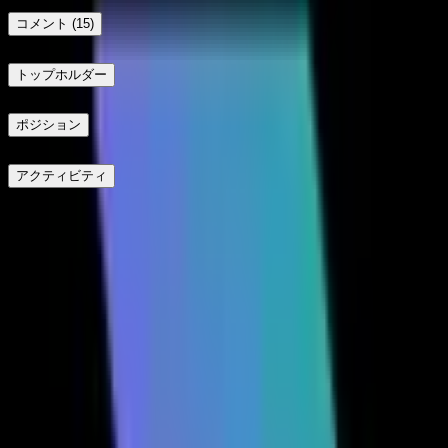
コメント
(15)
トップホルダー
ポジション
アクティビティ
投稿
外部リンクに注意してください。
最新
外部リンクに注意してください。