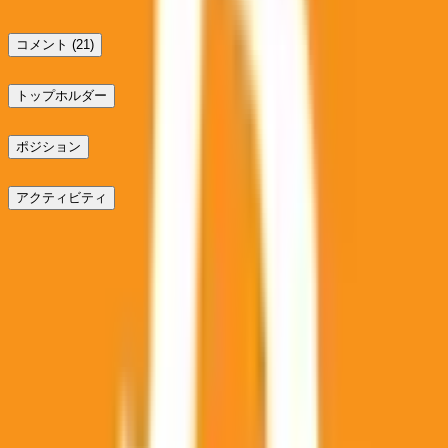
コメント
(21)
トップホルダー
ポジション
アクティビティ
投稿
外部リンクに注意してください。
最新