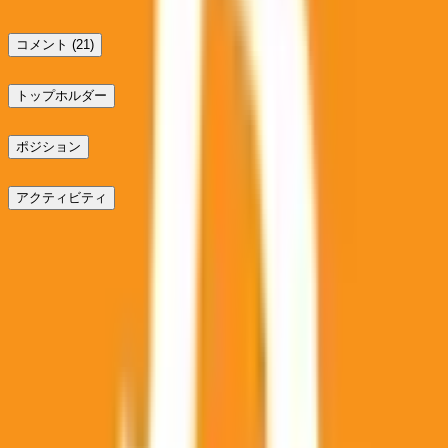
コメント
(21)
トップホルダー
ポジション
アクティビティ
投稿
外部リンクに注意してください。
最新