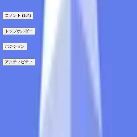
Up
コメント
(134)
トップホルダー
ポジション
アクティビティ
投稿
外部リンクに注意してください。
最新