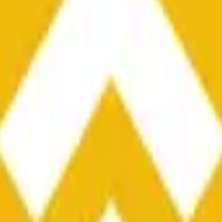
he time range specified in the title is greater than or equal to th
nformation from Chainlink, specifically the BNB/USD data strea
ink data stream BNB/USD, not according to other sources or spo
he time range specified in the title is greater than or equal to th
inlink, specifically the BNB/USD data stream available at
https:
 Chainlink data stream BNB/USD, not according to other sources