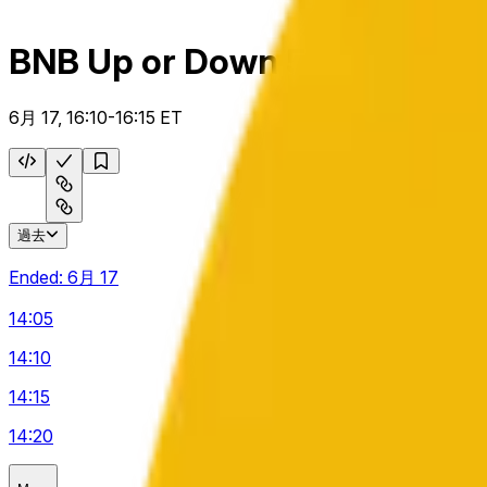
BNB Up or Down 5 m
6月 17, 16:10-16:15 ET
過去
Ended:
6月 17
14:05
14:10
14:15
14:20