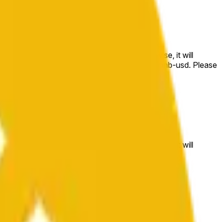
e price at the beginning of that range. Otherwise, it will
m available at https://data.chain.link/streams/bnb-usd. Please
t markets.
e price at the beginning of that range. Otherwise, it will
//data.chain.link/streams/bnb-usd
.
 or spot markets.