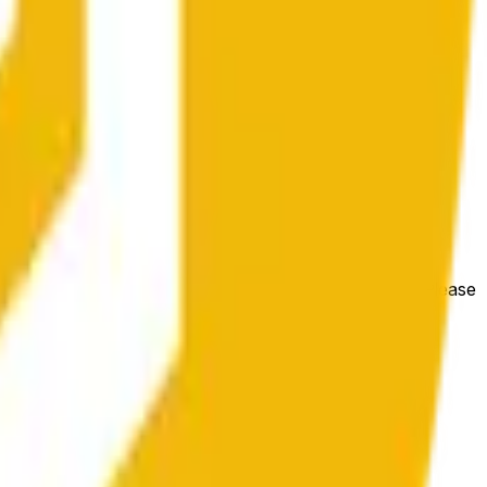
e price at the beginning of that range. Otherwise, it will
m available at https://data.chain.link/streams/bnb-usd. Please
t markets.