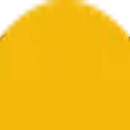
文化
エコノミー
天気
メンション
選挙
アート
その他