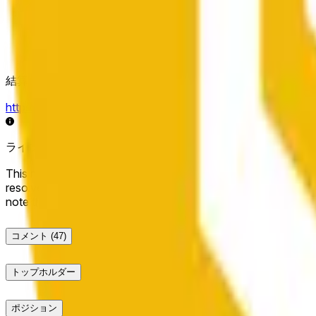
結算ソース
https://data.chain.link/streams/bnb-usd
ライブデータは数秒遅れる場合があり、他の取引所の価格動
This market will resolve to "Up" if the BNB price at the end of t
resolve to "Down". The resolution source for this market is i
note that this market is about the price according to Chainl
コメント
(47)
トップホルダー
ポジション