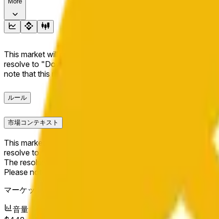
More
This market will resolve to "Up" if the BNB price at the end of t
resolve to "Down". The resolution source for this market is i
note that this market is about the price according to Chainl
ルール
市場コンテキスト
This market will resolve to "Up" if the BNB price at the end of t
resolve to "Down".
The resolution source for this market is information from Cha
Please note that this market is about the price according to
マーケット開始日：
Jun 16, 2026, 5:14 PM ET
音量