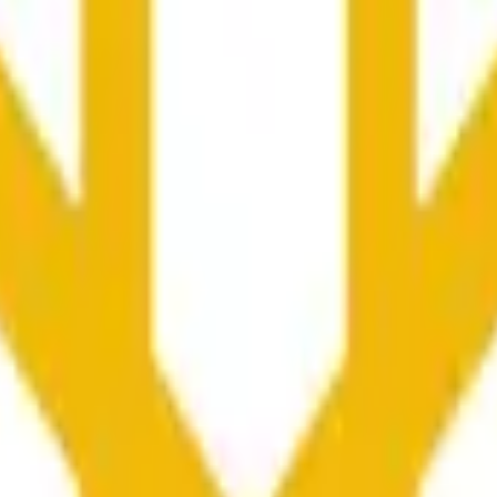
向や市場全体の状況に影響される可能性があります。
he time range specified in the title is greater than or equal to th
nformation from Chainlink, specifically the BNB/USD data strea
ink data stream BNB/USD, not according to other sources or spo