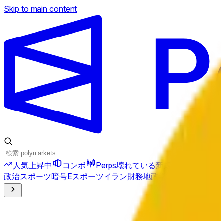
Skip to main content
人気上昇中
コンボ
Perps
壊れている
新規
政治
スポーツ
暗号
Eスポーツ
イラン
財務
地政学
テクノロジー