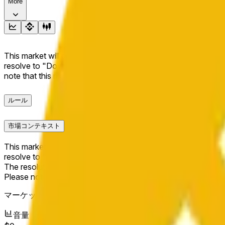
More
This market will resolve to "Up" if the BNB price at the end of t
resolve to "Down". The resolution source for this market is i
note that this market is about the price according to Chainl
ルール
市場コンテキスト
This market will resolve to "Up" if the BNB price at the end of t
resolve to "Down".
The resolution source for this market is information from Cha
Please note that this market is about the price according to
マーケット開始日：
Jun 11, 2026, 9:30 PM ET
音量