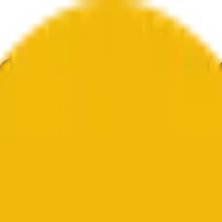
文化
エコノミー
天気
メンション
選挙
アート
その他