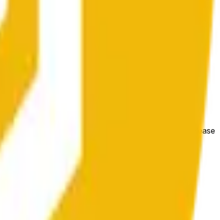
e price at the beginning of that range. Otherwise, it will
m available at https://data.chain.link/streams/bnb-usd. Please
t markets.