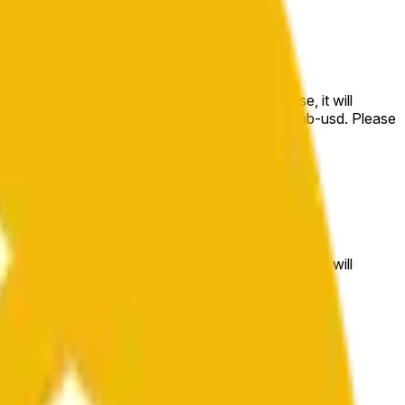
e price at the beginning of that range. Otherwise, it will
m available at https://data.chain.link/streams/bnb-usd. Please
t markets.
e price at the beginning of that range. Otherwise, it will
//data.chain.link/streams/bnb-usd
.
 or spot markets.