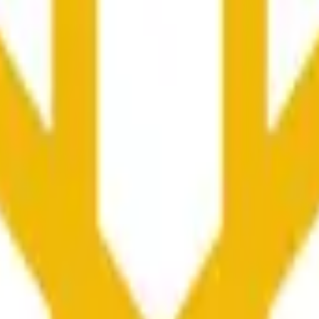
向や市場全体の状況に影響される可能性があります。
he time range specified in the title is greater than or equal to th
nformation from Chainlink, specifically the BNB/USD data strea
ink data stream BNB/USD, not according to other sources or spo