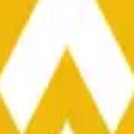
he time range specified in the title is greater than or equal to th
nformation from Chainlink, specifically the BNB/USD data strea
ink data stream BNB/USD, not according to other sources or spo
he time range specified in the title is greater than or equal to th
inlink, specifically the BNB/USD data stream available at
https:
 Chainlink data stream BNB/USD, not according to other sources