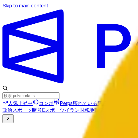
Skip to main content
人気上昇中
コンボ
Perps
壊れている
新規
政治
スポーツ
暗号
Eスポーツ
イラン
財務
地政学
テクノロジー