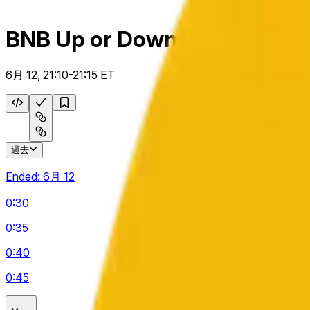
BNB Up or Down 5 m
6月 12, 21:10-21:15 ET
過去
Ended:
6月 12
0:30
0:35
0:40
0:45