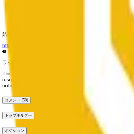
結算ソース
https://data.chain.link/streams/bnb-usd
ライブデータは数秒遅れる場合があり、他の取引所の価格動
This market will resolve to "Up" if the BNB price at the end of t
resolve to "Down". The resolution source for this market is i
note that this market is about the price according to Chainl
コメント
(50)
トップホルダー
ポジション