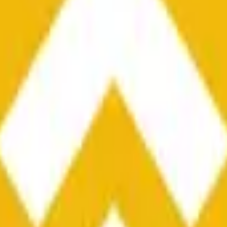
he time range specified in the title is greater than or equal to th
nformation from Chainlink, specifically the BNB/USD data strea
ink data stream BNB/USD, not according to other sources or spo
he time range specified in the title is greater than or equal to th
inlink, specifically the BNB/USD data stream available at
https:
 Chainlink data stream BNB/USD, not according to other sources