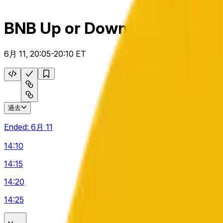
BNB Up or Down 5 m
6月 11, 20:05-20:10 ET
過去
Ended:
6月 11
14:10
14:15
14:20
14:25