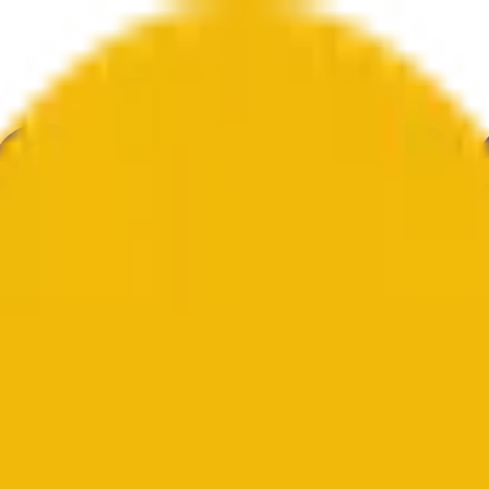
文化
エコノミー
天気
メンション
選挙
アート
その他