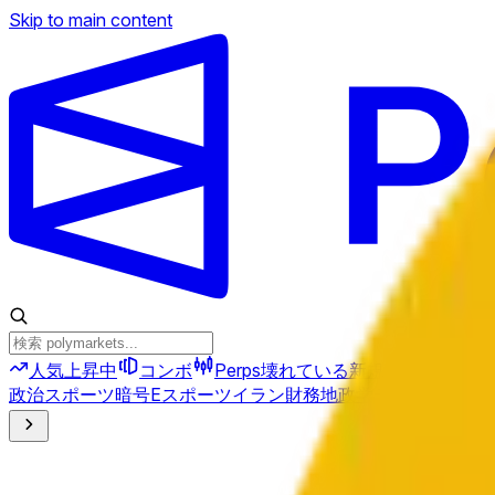
Skip to main content
人気上昇中
コンボ
Perps
壊れている
新規
政治
スポーツ
暗号
Eスポーツ
イラン
財務
地政学
テクノロジー