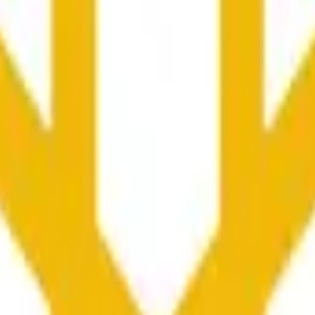
向や市場全体の状況に影響される可能性があります。
he time range specified in the title is greater than or equal to th
nformation from Chainlink, specifically the BNB/USD data strea
ink data stream BNB/USD, not according to other sources or spo