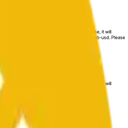
e price at the beginning of that range. Otherwise, it will
m available at https://data.chain.link/streams/bnb-usd. Please
t markets.
e price at the beginning of that range. Otherwise, it will
//data.chain.link/streams/bnb-usd
.
 or spot markets.