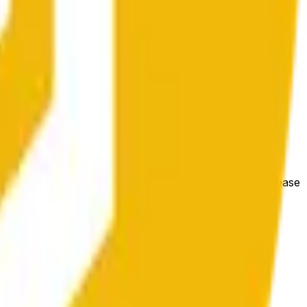
e price at the beginning of that range. Otherwise, it will
m available at https://data.chain.link/streams/bnb-usd. Please
t markets.