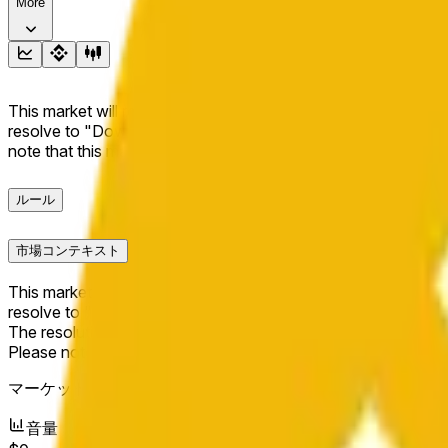
More
This market will resolve to "Up" if the BNB price at the end of t
resolve to "Down". The resolution source for this market is i
note that this market is about the price according to Chainl
ルール
市場コンテキスト
This market will resolve to "Up" if the BNB price at the end of t
resolve to "Down".
The resolution source for this market is information from Cha
Please note that this market is about the price according to
マーケット開始日：
Jun 10, 2026, 8:31 PM ET
音量