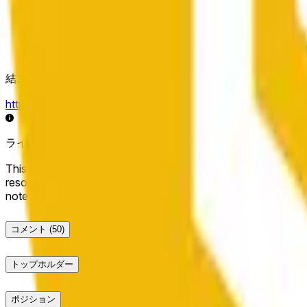
結算ソース
https://data.chain.link/streams/bnb-usd
ライブデータは数秒遅れる場合があり、他の取引所の価格動
This market will resolve to "Up" if the BNB price at the end of t
resolve to "Down". The resolution source for this market is i
note that this market is about the price according to Chainl
コメント
(50)
トップホルダー
ポジション