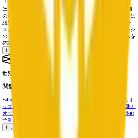
「BNB Up or Down - June 11, 5:00AM-5:05AM ET」市場
は、5分ウィンドウ終了時のBnbの価格がウィンドウ開始時
の価格以上かどうかに基づいて決済されます。そうであれば
結果は「Up」、そうでなければ「Down」です。決済ソー
スはChainlink BNB/USDデータストリームです。このページ
の「ルール」セクションで完全な決済基準とデータソースを
確認できます。
もっと見る
世界最大の予測市場™
関連トピック
Bitcoin
予測とオッズ
Ethereum
予測とオッズ
Solana
予測とオ
ッズ
Daily-Close
予測とオッズ
XRP
予測とオッズ
Ripple
予測と
オッズ
Dogecoin
予測とオッズ
BNB
予測とオッズ
Pre-Market
予測とオッズ
FDV
予測とオッズ
Blast
予測とオッズ
Satoshi
予測とオッズ
Parcl
予測とオッズ
もっと見る
Airdrops
予測とオッズ
Extended
予測とオッズ
Hyperliquid
予