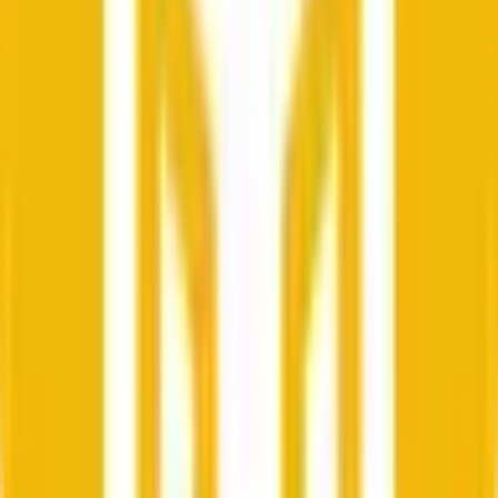
よくある質問
「BNB Up or Down - June 11, 5:00AM-5:05AM ET」予測市場とは何で
すか？
「BNB Up or Down - June 11, 5:00AM-5:05AM ET」は
Polymarket上の5分予測市場で、トレーダーはタイトルに指