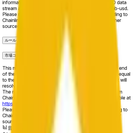
information from Chainlink, specifically the BNB/USD data
stream available at https://data.chain.link/streams/bnb-usd.
Please note that this market is about the price according to
Chainlink data stream BNB/USD, not according to other
sources or spot markets.
ルール
市場コンテキスト
This market will resolve to "Up" if the BNB price at the end
of the time range specified in the title is greater than or equal
to the price at the beginning of that range. Otherwise, it will
resolve to "Down".
The resolution source for this market is information from
Chainlink, specifically the BNB/USD data stream available at
https://data.chain.link/streams/bnb-usd
.
Please note that this market is about the price according to
Chainlink data stream BNB/USD, not according to other
sources or spot markets.
音量