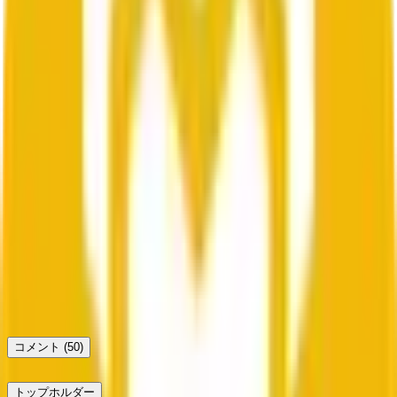
BNB Up or Down
August 5, 11:00AM-11:05AM ET
100%
Up
BNB Up or Down
August 5, 10:55AM-11:00AM ET
100%
Up
コメント
(50)
トップホルダー