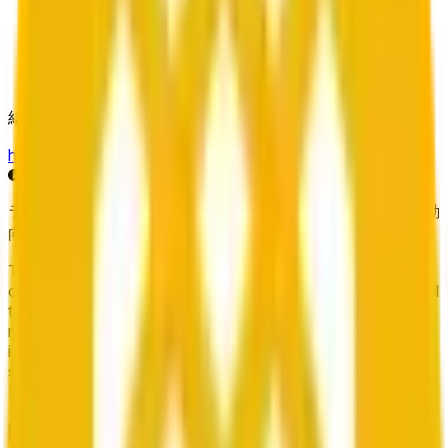
結算ソース
https://data.chain.link/streams/bnb-usd
ライブデータは数秒遅れる場合があり、他の取引所の価格動
向や市場全体の状況に影響される可能性があります。
This market will resolve to "Up" if the BNB price at the end
of the time range specified in the title is greater than or equal
to the price at the beginning of that range. Otherwise, it will
resolve to "Down". The resolution source for this market is
information from Chainlink, specifically the BNB/USD data
stream available at https://data.chain.link/streams/bnb-usd.
Please note that this market is about the price according to
Chainlink data stream BNB/USD, not according to other
関連
sources or spot markets.