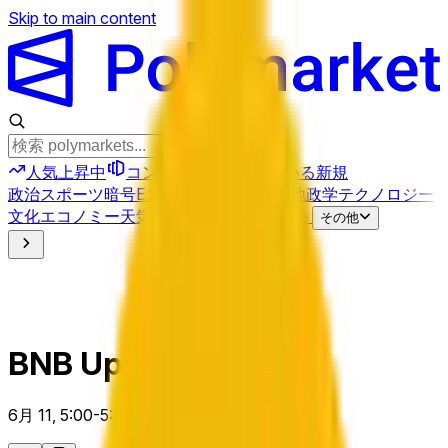
Skip to main content
人気上昇中
コンボ
Perps
壊れている
新規
政治
スポーツ
暗号
Eスポーツ
イラン
財務
地政学
テクノロジー
文化
エコノミー
天気
メンション
選挙
アート
その他
BNB Up or Down 5 m
6月 11, 5:00-5:05 ET