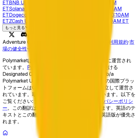
ET
BNB Up or Down - August 9, 10:10AM-10:15AM
ET
Solana Up or Down - August 9, 10:10AM-10:15AM
ET
Dogecoin Up or Down - August 9, 10:05AM-10:10AM
ET
ZCash Up or Down - August 9, 10:05AM-10:10AM ET
Solana Up or Down - August 9, 10:05AM-10:10AM
もっと見る
ET
Hyperliquid Up or Down - August 9, 10:05AM-10:10AM
ET
BNB Up or Down - August 9, 10:05AM-10:10AM
Adventure One QSS Inc. ©
2026
·
プライバシー
·
利用規約
·
市
ET
Ethereum Up or Down - August 9, 10:05AM-10:10AM
場の健全性
·
ヘルプセンター
·
ドキュメント
ET
Bitcoin Up or Down - August 9, 10:05AM-10:10AM
ET
XRP Up or Down - August 9, 10:05AM-10:10AM
Polymarketは、別個の法人を通じてグローバルに運営され
ET
Dogecoin Up or Down - August 9, 10:00AM-10:05AM
ています。
Polymarket US
は、CFTCの規制を受ける
ET
Ethereum Up or Down - August 9, 10:00AM-10:15AM
Designated Contract MarketであるQCX LLC d/b/a
ET
Solana Up or Down - August 9, 10:00AM-10:15AM
Polymarket USによって運営されています。この国際プラッ
ET
Hyperliquid Up or Down - August 9, 10:00AM-10:15AM
トフォームはCFTCの規制を受けておらず、独立して運営さ
ET
れています。取引には重大な損失リスクが伴います。以下を
ご覧ください:
サービス利用規約
および
プライバシーポリシ
ー
。
この翻訳は情報提供のみを目的としています。英語のテ
キストとこの翻訳の間に齟齬がある場合は、英語版が優先さ
れます。