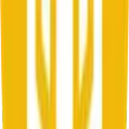
定された5分ウィンドウ内でBnbの価格が始値より高く
（「Up」）終わるか低く（「Down」）終わるかのシェア
を売買します。現在の市場確率は「Down」に対して100%
です。価格100%は、市場がその結果に100%の確率を集合
的に割り当てていることを意味します。価格はトレーダーが
Bnbのライブ価格変動に反応するにつれてリアルタイムで更
新されます。正しい結果のシェアは市場決済時に各$1で引
き換え可能です。
「BNB Up or Down - June 11, 5:00AM-5:05AM ET」はPolymarketでど
れくらいの取引活動を生み出しましたか？
「BNB Up or Down - June 11, 5:00AM-5:05AM ET」は
Polymarket上のアクティブな短期市場です。5分ウィンドウ
の進行とともに取引量は急速に蓄積される可能性がありま
す。このウィンドウが閉じる前に早めに参加してオッズの設
定を手伝いましょう。
「BNB Up or Down - June 11, 5:00AM-5:05AM ET」で取引するにはど
うすればいいですか？