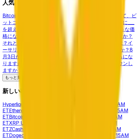
人気の暗号市場
測とオッズ
Zcash
予測とオッズ
Base
予測とオッズ
Variational
予測とオッズ
Arc
予測とオッズ
Bitcoin above ___ on August 8?
8月3日から9日にかけて、ビ
ットコインの価格はどのくらいになりますか？
8月9日に___
を超えるビットコイン？
ビットコインは8月にどのような価
格になりますか？
ビットコインは8月8日に上昇しますか？
それとも下降しますか？
8月9日のビットコイン価格は？
イ
ーサリアムは8月にどのような価格に達するでしょうか？
8
月3日から9日にかけて、イーサリアムの価格はいくらにな
りますか？
イーサリアムは8月8日にアップまたはダウンし
ますか？
Ethereum above ___ on August 8?
2026年にビットコインはどのような価格に達するでしょう
もっと見る
か？
Bitcoin price on August 8?
8月にXRPはどのような価格
新しい暗号市場
になりますか？
8月10日にイーサリアムが___を超えました
か？
8月8日にビットコインはどのような価格に達します
Hyperliquid Up or Down - August 9, 10:10AM-10:15AM
か？
イーサリアムは8月9日に___を超えていますか？
8月の
ET
Ethereum Up or Down - August 9, 10:10AM-10:15AM
Solanaの価格はいくらになりますか？
Bitcoin above ___ on
ET
Bitcoin Up or Down - August 9, 10:10AM-10:15AM
August 10?
Ethereum price on August 8?
2026年にイーサリ
ET
XRP Up or Down - August 9, 10:10AM-10:15AM
アムはどのような価格になるでしょうか？
ET
ZCash Up or Down - August 9, 10:10AM-10:15AM
ET
Dogecoin Up or Down - August 9, 10:10AM-10:15AM