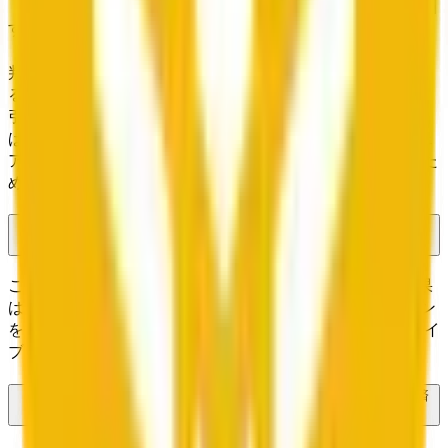
「BNB Up or Down - June 11, 5:00AM-5:05AM ET」で取引
するには、Bnbの価格が開始時の「Price to Beat」
（$600.4458）（5:05AM ETまで）を上回るか下回るかを
判断してください。価格が上がると思えば「Up」を、下が
ると思えば「Down」を購入します。金額を入力して「取
引」をクリックします。選択した結果が決済時に正しけれ
ば、各シェアは$1.00を支払います。正しくなければ、シェ
アは$0の価値になります。この市場は5分間で決済されるた
め、ポジションを解消するための時間は限られています。
「BNB Up or Down - June 11, 5:00AM-5:05AM ET」の現在のオッズ
は？
この5分ウィンドウは閉じられ、決済されました。最終結果
は「Down」でした。このページ上部の時間ナビゲーション
を使用して、隣接するウィンドウを表示するか、現在のライ
ブ市場を見つけてください。
「BNB Up or Down - June 11, 5:00AM-5:05AM ET」はどのように決済
されますか？