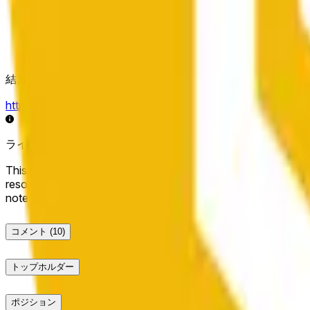
結算ソース
https://data.chain.link/streams/bnb-usd
ライブデータは数秒遅れる場合があり、他の取引所の価格動
This market will resolve to "Up" if the BNB price at the end of t
resolve to "Down". The resolution source for this market is i
note that this market is about the price according to Chainl
コメント
(10)
トップホルダー
ポジション