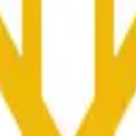
向や市場全体の状況に影響される可能性があります。
he time range specified in the title is greater than or equal to th
nformation from Chainlink, specifically the BNB/USD data strea
ink data stream BNB/USD, not according to other sources or spo