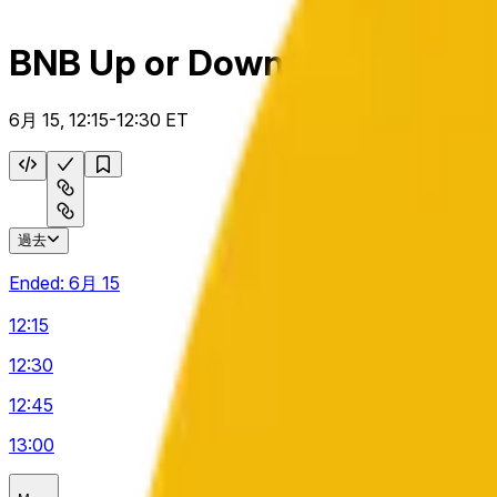
BNB Up or Down 15 M
6月 15, 12:15-12:30 ET
過去
Ended:
6月 15
12:15
12:30
12:45
13:00