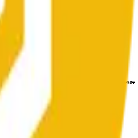
e price at the beginning of that range. Otherwise, it will
m available at https://data.chain.link/streams/bnb-usd. Please
t markets.