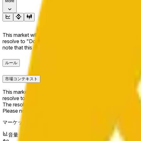
More
This market will resolve to "Up" if the BNB price at the end of t
resolve to "Down". The resolution source for this market is i
note that this market is about the price according to Chainl
ルール
市場コンテキスト
This market will resolve to "Up" if the BNB price at the end of t
resolve to "Down".
The resolution source for this market is information from Cha
Please note that this market is about the price according to
マーケット開始日：
Jun 14, 2026, 12:34 PM ET
音量