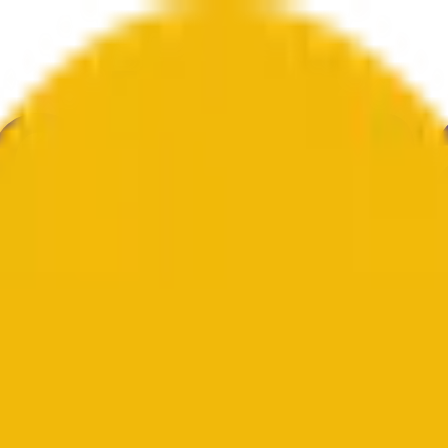
文化
エコノミー
天気
メンション
選挙
アート
その他