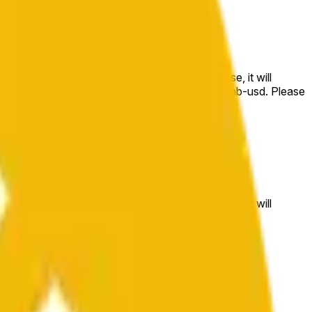
e price at the beginning of that range. Otherwise, it will
m available at https://data.chain.link/streams/bnb-usd. Please
t markets.
e price at the beginning of that range. Otherwise, it will
//data.chain.link/streams/bnb-usd
.
 or spot markets.