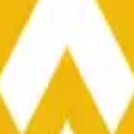
he time range specified in the title is greater than or equal to th
nformation from Chainlink, specifically the BNB/USD data strea
ink data stream BNB/USD, not according to other sources or spo
he time range specified in the title is greater than or equal to th
inlink, specifically the BNB/USD data stream available at
https:
 Chainlink data stream BNB/USD, not according to other sources