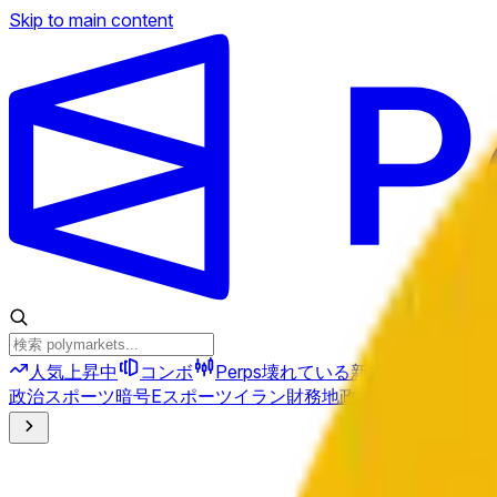
Skip to main content
人気上昇中
コンボ
Perps
壊れている
新規
政治
スポーツ
暗号
Eスポーツ
イラン
財務
地政学
テクノロジー