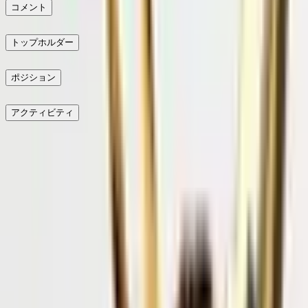
コメント
トップホルダー
ポジション
アクティビティ
投稿
外部リンクに注意してください。
最新
外部リンクに注意してください。